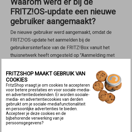
Waarom werd er bij de
FRITZ!OS-update een nieuwe
gebruiker aangemaakt?
De nieuwe gebruiker werd aangemaakt, omdat de
FRITZ!OS-update het aanmelden bij de
gebruikersinterface van de FRITZ!Box vanuit het
thuisnetwerk heeft omgesteld op "Aanmelding met
FRITZ!Box-gebruikersnaam en wachtwoord". Als er
voor de update alléén een wachtwoord werd gebruikt
FRITZSHOP MAAKT GEBRUIK VAN
voor toegang tot de gebruikersinterface, wordt er
COOKIES
FritzShop vraagt je om cookies te accepteren
tijdens de update automatisch een gebruiker
voor betere prestaties en voor sociale-media-
aangemaakt met de naam "fritz" en een willekeurig
en advertentiedoeleinden. Er worden sociale-
media- en advertentiecookies van derden
viercijferig getal, bijvoorbeeld "fritz1234". Deze
gebruikt om je sociale-mediafunctionaliteit
gebruiker heeft het wachtwoord gekregen dat
en persoonlijke advertenties te bieden.
Accepteer je deze cookies en de
voorheen werd gebruikt voor aanmelding.
bijbehorende verwerking van je
persoonsgegevens?
De automatisch aangemaakte gebruiker wordt