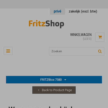
privé
zakelijk (excl. btw)
WINKELWAGEN
(LEEG)
FRITZ!Box 7583
Back to Product Page