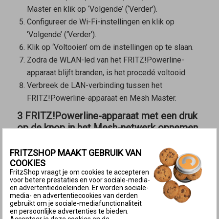
Master
en klik op ‘Volgende’ (‘Verder’).
Configureer de Wi-Fi-instellingen en klik op
‘Volgende’ (‘Verder’).
Klik op ‘Voltooien’ om de instellingen op te slaan.
Zodra de WLAN-led van het FRITZ!Powerline-
apparaat blijft branden, is het procedé voltooid.
Verbreek de LAN-verbinding tussen het
FRITZ!Powerline-apparaat en
Mesh Master
.
3 FRITZ!Powerline-apparaat met een druk
op de knop in het Mesh-netwerk opnemen
Het apparaat wordt met een druk op de knop in het
FRITZSHOP MAAKT GEBRUIK VAN
Mesh-netwerk opgenomen. Het maakt niet uit of je
COOKIES
eerst op de toets van de
Mesh Master
of de
Mesh
FritzShop vraagt je om cookies te accepteren
voor betere prestaties en voor sociale-media-
Repeater
drukt. Wij raden de volgende volgorde aan:
en advertentiedoeleinden. Er worden sociale-
media- en advertentiecookies van derden
Druk kort (ca. 1 seconde) op de Connect-toets (zie
gebruikt om je sociale-mediafunctionaliteit
en persoonlijke advertenties te bieden.
tabel) van het FRITZ!Powerline-apparaat en laat de
Accepteer je deze cookies en de