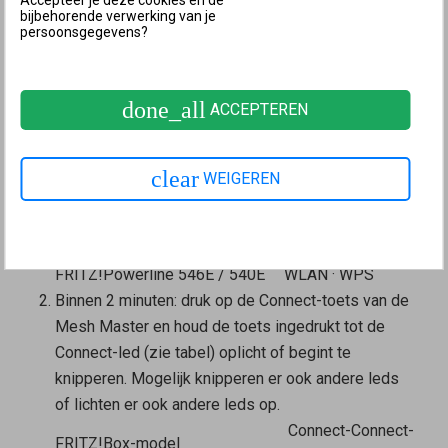
toets weer los. Zodra de toets wordt losgelaten,
bijbehorende verwerking van je
persoonsgegevens?
knipperen afhankelijk van het model
FRITZ!Powerline tegelijkertijd nog verschillende
andere leds.
done_all
ACCEPTEREN
FRITZ!Powerline-model
Connect-toets
FRITZ!Powerline 1260(E) / 1240
Connect
AX
clear
WEIGEREN
WLAN - WPS
FRITZ!Powerline 1240E
Powerline -
Security
FRITZ!Powerline 546E / 540E
WLAN
·
WPS
Binnen 2 minuten: druk op de Connect-toets van de
Mesh Master
en houd de toets ingedrukt tot de
Connect-led (zie tabel) oplicht of begint te
knipperen. Mogelijk knipperen er ook andere leds
of lichten er ook andere leds op.
Connect-
Connect-
FRITZ!Box-model