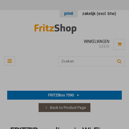
privé
zakelijk (excl. btw)
WINKELWAGEN
(LEEG)
FRITZ!Box 7590
Back to Product Page