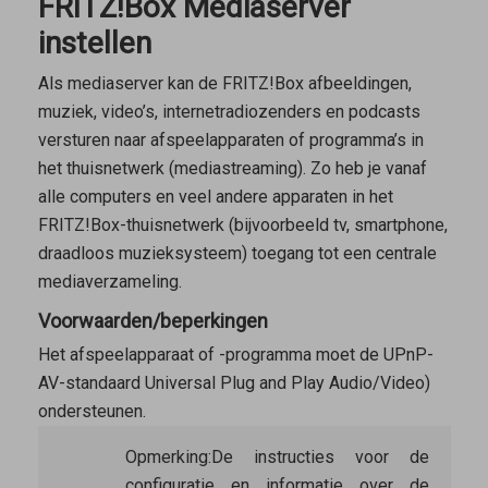
FRITZ!Box Mediaserver
instellen
Als mediaserver kan de FRITZ!Box afbeeldingen,
muziek, video’s, internetradiozenders en podcasts
versturen naar afspeelapparaten of programma’s in
het thuisnetwerk (mediastreaming). Zo heb je vanaf
alle computers en veel andere apparaten in het
FRITZ!Box-thuisnetwerk (bijvoorbeeld tv, smartphone,
draadloos muzieksysteem) toegang tot een centrale
mediaverzameling.
Voorwaarden/beperkingen
Het afspeelapparaat of -programma moet de UPnP-
AV-standaard Universal Plug and Play Audio/Video)
ondersteunen.
Opmerking:
De instructies voor de
configuratie en informatie over de