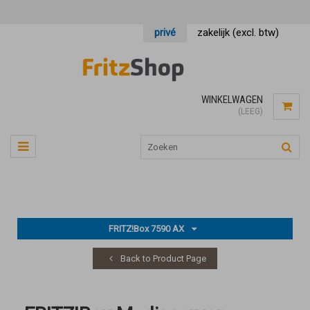
privé
zakelijk (excl. btw)
WINKELWAGEN
(LEEG)
FRITZ!Box 7590 AX
Back to Product Page