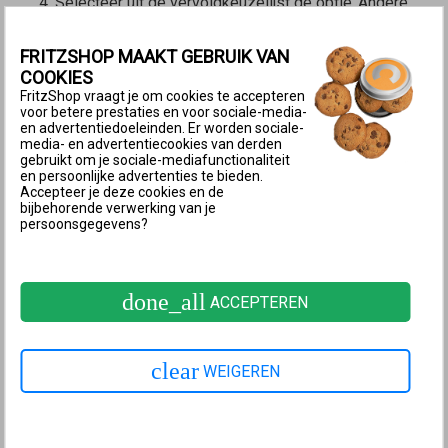
Selecteer uit de vervolgkeuzelijst de optie ‘Andere
internetradiozender ...’ of indien beschikbaar een
vooraf ingestelde radiozender.
FRITZSHOP MAAKT GEBRUIK VAN
COOKIES
Opmerking:
Vooraf ingestelde
FritzShop vraagt je om cookies te accepteren
voor betere prestaties en voor sociale-media-
zenders worden na selectie
en advertentiedoeleinden. Er worden sociale-
media- en advertentiecookies van derden
automatisch geconfigureerd. De
gebruikt om je sociale-mediafunctionaliteit
instellingen kunnen worden
en persoonlijke advertenties te bieden.
Accepteer je deze cookies en de
gewijzigd met de knop ‘Wijzigen’
bijbehorende verwerking van je
persoonsgegevens?
(Wijzigen/Bewerken).
Voer in het invoerveld ‘Naam’ een naam in voor de
done_all
ACCEPTEREN
radiozender.
Voer in het invoerveld ‘Internetadres’ het adres in
van de radiozender.
clear
WEIGEREN
Als je meerdere FRITZ!Fons bij de FRITZ!Box hebt
aangemeld, selecteer dan de telefoons waarop de
zender te ontvangen moet zijn.