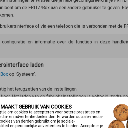
ke instellingen te wissen die je hebt geconfigureerd in je FRITZ!
an bent om de FRITZ!Box aan een andere gebruiker te geven. Bove
rkomen.
ebruikersinterface of via een telefoon die is verbonden met de F
e configuratie en informatie over de functies in deze handl
ersinterface laden
!Box
op ‘Systeem’.
tig het terugzetten van de instellingen.
keer. Het laden van de fabrieksinstellingen is voltooid, zodra d
oon laden
 MAAKT GEBRUIK VAN COOKIES
t je om cookies te accepteren voor betere prestaties en
, kunnen aan de FRITZ!Box geen toetssequenties worden gestuu
edia- en advertentiedoeleinden. Er worden sociale-media-
cookies van derden gebruikt om je sociale-
iteit en persoonlijke advertenties te bieden. Accepteer je