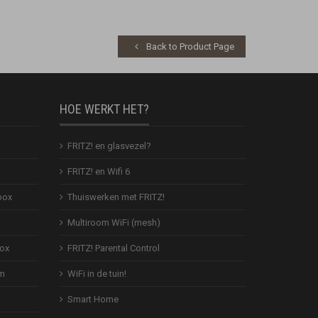
Back to Product Page
HOE WERKT HET?
FRITZ! en glasvezel?
FRITZ! en Wifi 6
box
Thuiswerken met FRITZ!
Multiroom WiFi (mesh)
Box
FRITZ! Parental Control
em
WiFi in de tuin!
Smart Home