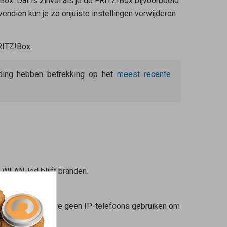
Box. Dat is zinvol als je de FRITZ!Box bijvoorbeeld
ndien kun je zo onjuiste instellingen verwijderen
RITZ!Box.
eiding hebben betrekking op het
meest recente
e WLAN-led blijft branden.
rd. Daarom kun je geen IP-telefoons gebruiken om