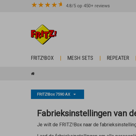
★
★
★
★
4.8/5 op 450+ reviews
FRITZ!BOX
MESH SETS
REPEATER
FRITZ!Box 7590 AX
Fabrieksinstellingen van 
Je wilt de FRITZ!Box naar de fabrieksinstellin