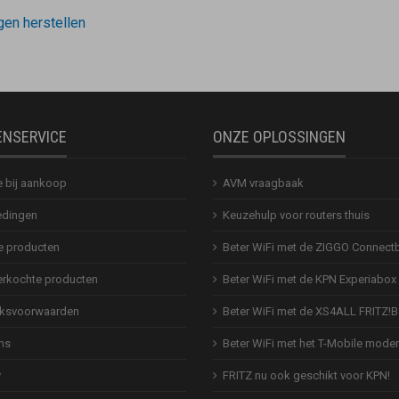
gen herstellen
ENSERVICE
ONZE OPLOSSINGEN
e bij aankoop
AVM vraagbaak
dingen
Keuzehulp voor routers thuis
 producten
Beter WiFi met de ZIGGO Connect
erkochte producten
Beter WiFi met de KPN Experiabox
ksvoorwaarden
Beter WiFi met de XS4ALL FRITZ!
ns
Beter WiFi met het T-Mobile mod
y
FRITZ nu ook geschikt voor KPN!