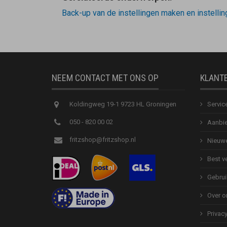
Back-up van de instellingen maken en instellin
NEEM CONTACT MET ONS OP
KLANT
Koldingweg 19-1 9723 HL Groningen
Servic
050 - 820 00 02
Aanbie
fritzshop@fritzshop.nl
Nieuwe
Best v
Gebrui
Over o
Privac