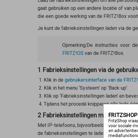
Laad de fabrieksinstellingen om alle persoonlij
gaat gebruiken op een andere locatie of van pl
die een goede werking van de FRITZ!Box voo
Je kunt de fabrieksinstellingen laden via de g
Opmerking:
De instructies voor d
FRITZ!OS
van de FRITZ!Box.
1 Fabrieksinstellingen via de gebruik
Klik in de
gebruikersinterface van de FRITZ
Klik in het menu ‘Systeem’ op ‘Back-up’.
Klik op ‘Fabrieksinstellingen laden’ en beves
Tijdens het procedé knipperen alle leds één 
2 Fabrieksinstellingen met een telef
FRITZSHOP
FritzShop vraag
Met IP-telefoons, bijvoorbeeld
FRITZ!App Fon
voor sociale-m
en advertentie
de fabrieksinstellingen te laden.
mediafunctional