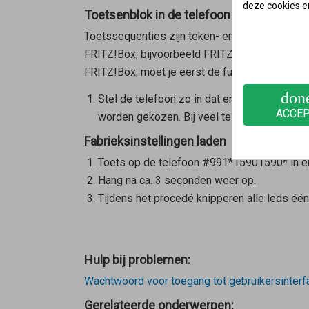
deze cookies e
Toetsenblok in de telefoon configureren
Toetssequenties zijn teken- en nummerreeksen w
FRITZ!Box, bijvoorbeeld FRITZ!Fon C5, kun je 
FRITZ!Box, moet je eerst de functie "toetsenbl
don
Stel de telefoon zo in dat er toetssequent
ACCE
worden gekozen. Bij veel telefoons stel je de
Fabrieksinstellingen laden
Toets op de telefoon
#
9
9
1
*
1
5
9
0
1
5
9
0
*
in e
Hang na ca. 3 seconden weer op.
Tijdens het procedé knipperen alle leds één 
Hulp bij problemen:
Wachtwoord voor toegang tot gebruikersinterf
Gerelateerde onderwerpen: