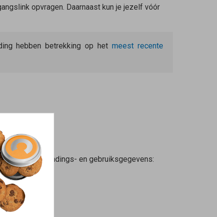
angslink opvragen. Daarnaast kun je jezelf vóór
eiding hebben betrekking op het
meest recente
esturen met verbindings- en gebruiksgegevens: