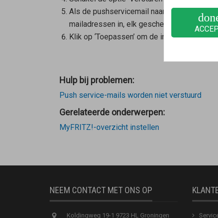
Als de pushservicemail naar meerdere e-mai
don
mailadressen in, elk gescheiden door een 
ACCE
Klik op ‘Toepassen’ om de instellingen op te
Hulp bij problemen:
Push service-mails worden niet verstuurd
Gerelateerde onderwerpen:
MyFRITZ!-overzicht instellen
NEEM CONTACT MET ONS OP
KLANT
Koldingweg 19-1 9723 HL Groningen
Servic