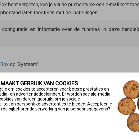
ox bent vergeten, kun je via de pushservice een e-mail met toeg
bestand laten toesturen met de instellingen.
e configuratie en informatie over de functies in deze handl
!Box
op ‘Systeem’.
olg de instructies van de wizard.
 MAAKT GEBRUIK VAN COOKIES
t je om cookies te accepteren voor betere prestaties en
edia- en advertentiedoeleinden. Er worden sociale-media-
cookies van derden gebruikt om je sociale-
ices inschakelen die je bij bepaalde gebeurtenissen e-mails to
iteit en persoonlijke advertenties te bieden. Accepteer je
n de bijbehorende verwerking van je persoonsgegevens?
!Box
op ‘Systeem’.
en op de knop
(Wijzigen/Bewerken).
ief’ in en stel de gewenste pushservices in.