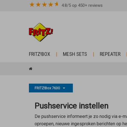
★
★
★
★
4.8/5 op 450+ reviews
FRITZ!BOX
MESH SETS
REPEATER
FRITZ!Box 7630
Pushservice instellen
De pushservice informeert je zo nodig via e-m
oproepen, nieuwe ingesproken berichten op het