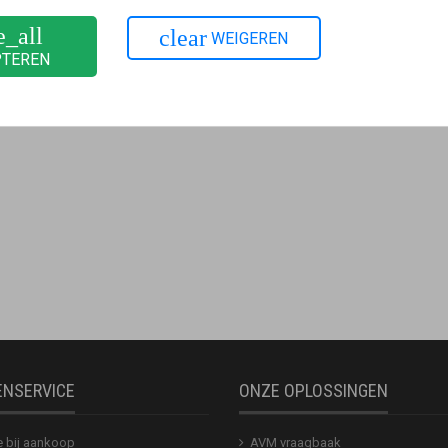
ladressen moet worden verstuurd, selecteer dan uit de vervolgke
e_all
clear
WEIGEREN
komma, zonder spaties ertussen.
PTEREN
 slaan.
ENSERVICE
ONZE OPLOSSINGEN
e bij aankoop
AVM vraagbaak