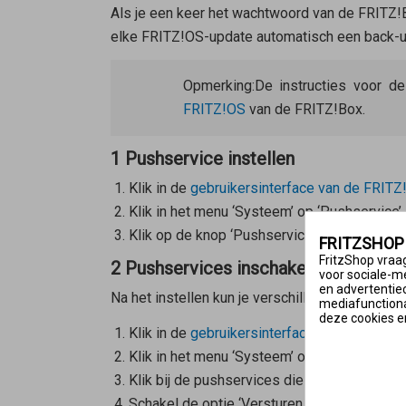
Als je een keer het wachtwoord van de FRITZ!B
elke FRITZ!OS-update automatisch een back-up
Opmerking:
De instructies voor d
FRITZ!OS
van de FRITZ!Box.
1 Pushservice instellen
Klik in de
gebruikersinterface van de FRITZ
Klik in het menu ‘Systeem’ op ‘Pushservice’.
Klik op de knop ‘Pushservice instellen’ en v
FRITZSHOP
FritzShop vraag
2 Pushservices inschakelen
voor sociale-m
en advertentie
Na het instellen
kun je verschillende pushserv
mediafunctional
deze cookies e
Klik in de
gebruikersinterface van de FRITZ
Klik in het menu ‘Systeem’ op ‘Pushservice’.
Klik bij de pushservices die je wilt gebruik
Schakel de optie ‘Versturen van e-mails act