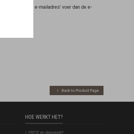
uzelijst ‘Ander e-mailadres’ voer dan de e-
Back to Product Page
HOE WERKT HET?
FRITZ! en glasvezel?