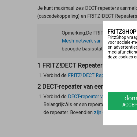
Je kunt maximaal zes DECT-repeaters aanmelden
(cascadekoppeling) en FRITZ!DECT Repeaters p
FRITZSHOP
Opmerking:
De FRITZ!Box zelf kan 
FritzShop vraag
Mesh-netwerk van FRITZ!
kun je e
voor sociale-m
en advertentie
beoogde basisstation kiezen.
mediafunctional
deze cookies e
1 FRITZ!DECT Repeater met de FRIT
Verbind de
FRITZ!DECT Repeater met de F
2 DECT-repeater van een andere fabr
Verbind de
DECT-repeater van een andere fa
don
Belangrijk:
Als er een repeater van een ander
ACCE
de repeater. Bovendien
zijn op de FRITZ!Fo