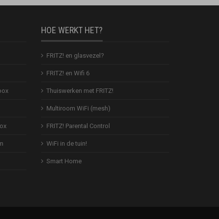
HOE WERKT HET?
FRITZ! en glasvezel?
FRITZ! en Wifi 6
box
Thuiswerken met FRITZ!
Multiroom WiFi (mesh)
Box
FRITZ! Parental Control
em
WiFi in de tuin!
Smart Home