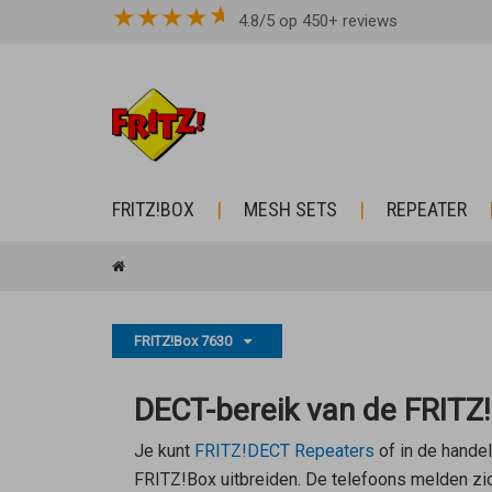
★
★
★
★
4.8/5 op 450+ reviews
FRITZ!BOX
MESH SETS
REPEATER
FRITZ!Box 7630
DECT-bereik van de FRITZ!
Je kunt
FRITZ!DECT Repeaters
of in de handel
FRITZ!Box uitbreiden. De telefoons melden zich