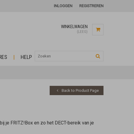
INLOGGEN
REGISTREREN
WINKELWAGEN
(LEEG)
RES
HELP
Back to Product Page
bij je FRITZ!Box en zo het DECT-bereik van je