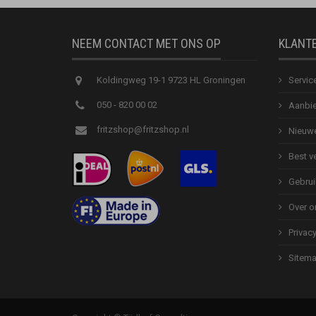
NEEM CONTACT MET ONS OP
KLANT
Koldingweg 19-1 9723 HL Groningen
Servic
050 - 820 00 02
Aanbie
fritzshop@fritzshop.nl
Nieuwe
Best v
Gebrui
Over o
Privac
Sitem