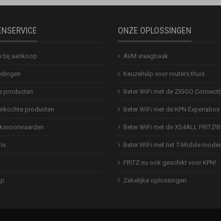
ENSERVICE
ONZE OPLOSSINGEN
e bij aankoop
AVM vraagbaak
dingen
Keuzehulp voor routers thuis
 producten
Beter WiFi met de ZIGGO Connect
erkochte producten
Beter WiFi met de KPN Experiabox
ksvoorwaarden
Beter WiFi met de XS4ALL FRITZ!
ns
Beter WiFi met het T-Mobile mod
y
FRITZ nu ook geschikt voor KPN!
ap
Zakelijke oplossingen