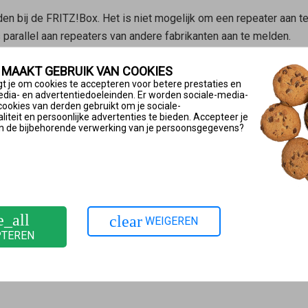
 bij de FRITZ!Box. Het is niet mogelijk om een repeater aan te
arallel aan repeaters van andere fabrikanten aan te melden.
 MAAKT GEBRUIK VAN COOKIES
niet worden gebruikt als DECT-repeater en werkt in de
Mesh Re
t je om cookies te accepteren voor betere prestaties en
chter je draadloze telefoons aanmelden bij de
Mesh Master
en b
edia- en advertentiedoeleinden. Er worden sociale-media-
cookies van derden gebruikt om je sociale-
iteit en persoonlijke advertenties te bieden. Accepteer je
n de bijbehorende verwerking van je persoonsgegevens?
Z!Box verbinden
RITZ!Box
.
ikant met de FRITZ!Box verbinden
brikant
met de FRITZ!Box.
e_all
clear
WEIGEREN
e fabrikant wordt gebruikt, rinkelen er bij inkomende oproepen 
PTEREN
n niet meer alle comfortfuncties beschikbaar
.