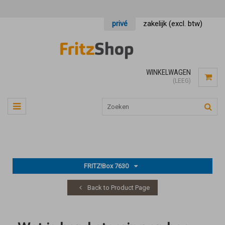
privé
zakelijk (excl. btw)
WINKELWAGEN
(LEEG)
FRITZ!Box 7630
Back to Product Page