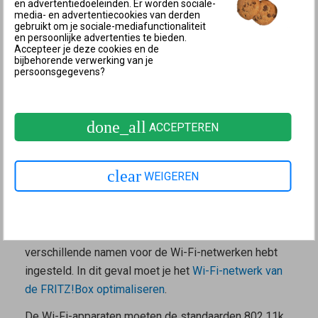
en advertentiedoeleinden. Er worden sociale-
waterhoudende of metalen voorwerpen.
media- en advertentiecookies van derden
gebruikt om je sociale-mediafunctionaliteit
Het 5 GHz-Wi-Fi-netwerk heeft in de buurt van een
en persoonlijke advertenties te bieden.
Accepteer je deze cookies en de
Wi-Fi-router een hogere snelheid, omdat hier een
bijbehorende verwerking van je
persoonsgegevens?
breder frequentiespectrum kan worden gebruikt.
Hierdoor kunnen in dezelfde tijd meer gegevens
worden getransporteerd.
done_all
ACCEPTEREN
Voorwaarden voor band steering
In de fabrieksinstellingen van de FRITZ!Box is band
clear
WEIGEREN
steering al ingeschakeld. In het
Mesh-netwerk van
FRITZ!
vormt band steering samen met AP steering de
basis voor
Mesh Wi-Fi steering
. Band steering is
echter niet mogelijk als je in de FRITZ!Box
verschillende namen voor de Wi-Fi-netwerken hebt
ingesteld. In dit geval moet je het
Wi-Fi-netwerk van
de FRITZ!Box optimaliseren
.
De Wi-Fi-apparaten moeten de standaarden 802.11k