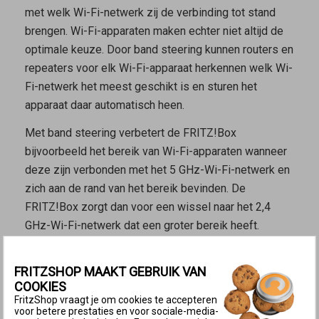
met welk Wi-Fi-netwerk zij de verbinding tot stand
brengen. Wi-Fi-apparaten maken echter niet altijd de
optimale keuze. Door band steering kunnen routers en
repeaters voor elk Wi-Fi-apparaat herkennen welk Wi-
Fi-netwerk het meest geschikt is en sturen het
apparaat daar automatisch heen.
Met band steering verbetert de FRITZ!Box
bijvoorbeeld het bereik van Wi-Fi-apparaten wanneer
deze zijn verbonden met het 5 GHz-Wi-Fi-netwerk en
zich aan de rand van het bereik bevinden. De
FRITZ!Box zorgt dan voor een wissel naar het 2,4
GHz-Wi-Fi-netwerk dat een groter bereik heeft.
Kenmerken van de Wi-Fi-netwerken
FRITZSHOP MAAKT GEBRUIK VAN
Het 2,4 GHz-Wi-Fi-netwerk heeft een groter bereik,
COOKIES
omdat lage frequenties gemakkelijker kunnen
FritzShop vraagt je om cookies te accepteren
doordringen in obstakels zoals muren en
voor betere prestaties en voor sociale-media-