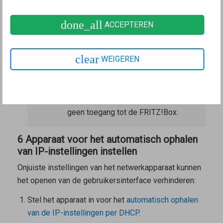
5 FRITZ!Box opnieuw opstarten
done_all
ACCEPTEREN
Koppel de FRITZ!Box gedurende 5 seconden los
van het elektriciteitsnet.
clear
WEIGEREN
Opmerking:
De instellingen van de
FRITZ!Box blijven daarbij behouden.
Het opnieuw opstarten duurt ca. 2
minuten. Gedurende deze tijd heb je
geen toegang tot de FRITZ!Box.
6 Apparaat voor het automatisch ophalen
van IP-instellingen instellen
Onjuiste instellingen van het netwerkapparaat kunnen
het openen van de gebruikersinterface verhinderen:
Stel het apparaat in voor het
automatisch ophalen
van de IP-instellingen per DHCP
.