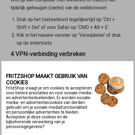
tijdelijk geheugen (cache) van de webbrowser:
Druk op het toetsenbord tegelijkertijd op ‘Ctrl +
Shift + Del’ of voor Safari op ‘CMD + Alt + E’.
Klik in het nieuwe venster op ‘Verwijderen’ of druk
op de entertoets.
4 VPN-verbinding verbreken
Als je een anonimiseringsdienst voor het internet
gebruikt (bijvoorbeeld
Privédoorgifte in iCloud
, Nord
FRITZSHOP MAAKT GEBRUIK VAN
VPN) of een beveiligingssoftware met geïntegreerde
COOKIES
VPN (bijvoorbeeld Avast One, McAfee Total
FritzShop vraagt je om cookies te accepteren
voor betere prestaties en voor sociale-media-
Protection), kan de gebruikersinterface niet worden
en advertentiedoeleinden. Er worden sociale-
media- en advertentiecookies van derden
geopend, omdat alle gegevensverkeer via de VPN-
gebruikt om je sociale-mediafunctionaliteit
verbinding naar de VPN-provider wordt gerouteerd:
en persoonlijke advertenties te bieden.
Accepteer je deze cookies en de
bijbehorende verwerking van je
Schakel de VPN-verbinding uit om de
persoonsgegevens?
gebruikersinterface te openen.