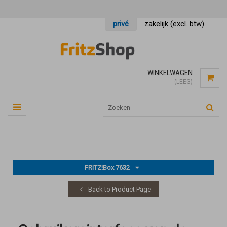
privé
zakelijk (excl. btw)
WINKELWAGEN
(LEEG)
FRITZ!Box 7632
Back to Product Page