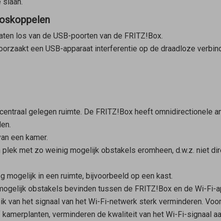
 slaan.
loskoppelen
araten los van de USB-poorten van de FRITZ!Box.
roorzaakt een USB-apparaat interferentie op de draadloze verbin
centraal gelegen ruimte. De FRITZ!Box heeft omnidirectionele an
den.
van een kamer.
plek met zo weinig mogelijk obstakels eromheen, d.w.z. niet dir
 mogelijk in een ruimte, bijvoorbeeld op een kast.
mogelijk obstakels bevinden tussen de FRITZ!Box en de Wi-Fi-ap
k van het signaal van het Wi-Fi-netwerk sterk verminderen. Voo
 kamerplanten, verminderen de kwaliteit van het Wi-Fi-signaal aan