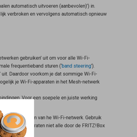
alen automatisch uitvoeren (aanbevolen)’) in.
elijk verbroken en vervolgens automatisch opnieuw
etwerken gebruiken’ uit om voor alle Wi-Fi-
male frequentieband sturen (‘
band steering
’).
’ uit. Daardoor voorkom je dat sommige Wi-Fi-
gelijk je Wi-Fi-apparaten in het Mesh-netwerk
bindingen. Voor een soepele en juiste werking
ekens uit de naam van he Wi-Fi-netwerk. Gebruik
mmige Wi-Fi-apparaten niet alle door de FRITZ!Box