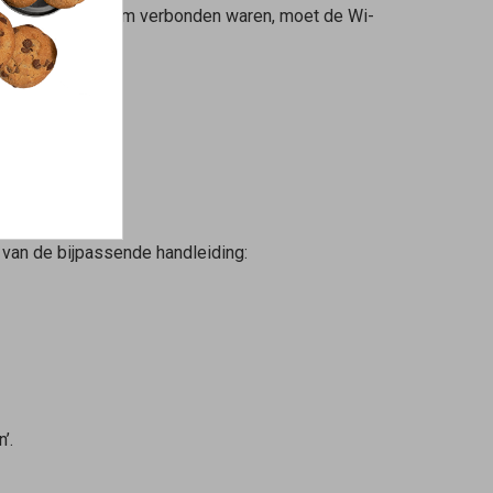
met een andere naam verbonden waren, moet de Wi-
s
gebruikt:
s van de bijpassende handleiding:
’.