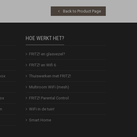
Back to Product Page
HOE WERKT HET?
FRITZ! en glasvezel?
FRITZ! en Wifi 6
box
Thuiswerken met FRITZ!
Multiroom WiFi (mesh)
Box
FRITZ! Parental Control
em
WiFi in de tuin!
Smart Home