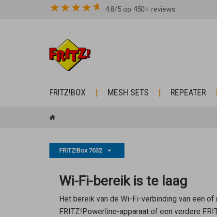
★
★
★
★
4.8/5 op 450+ reviews
FRITZ!BOX
MESH SETS
REPEATER
FRITZ!Box 7632
Wi-Fi-bereik is te laag
Het bereik van de Wi-Fi-verbinding van een of
FRITZ!Powerline-apparaat of een verdere FRITZ