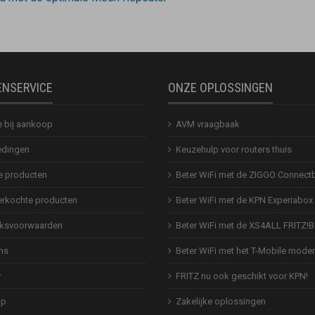
ENSERVICE
ONZE OPLOSSINGEN
e bij aankoop
AVM vraagbaak
dingen
Keuzehulp voor routers thuis
 producten
Beter WiFi met de ZIGGO Connect
erkochte producten
Beter WiFi met de KPN Experiabox
ksvoorwaarden
Beter WiFi met de XS4ALL FRITZ!
ns
Beter WiFi met het T-Mobile mod
y
FRITZ nu ook geschikt voor KPN!
ap
Zakelijke oplossingen