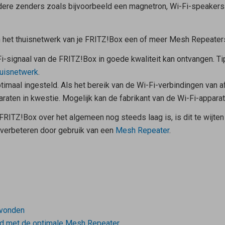
ndere zenders zoals bijvoorbeeld een magnetron, Wi-Fi-speakers 
in het thuisnetwerk van je FRITZ!Box een of meer
Mesh Repeater
Fi-signaal van de FRITZ!Box in goede kwaliteit kan ontvangen. Ti
huisnetwerk
.
imaal ingesteld. Als het bereik van de Wi-Fi-verbindingen van afz
araten in kwestie. Mogelijk kan de fabrikant van de Wi-Fi-appar
FRITZ!Box over het algemeen nog steeds laag is, is dit te wijten 
n verbeteren door gebruik van een
Mesh Repeater
.
evonden
and met de optimale Mesh Repeater