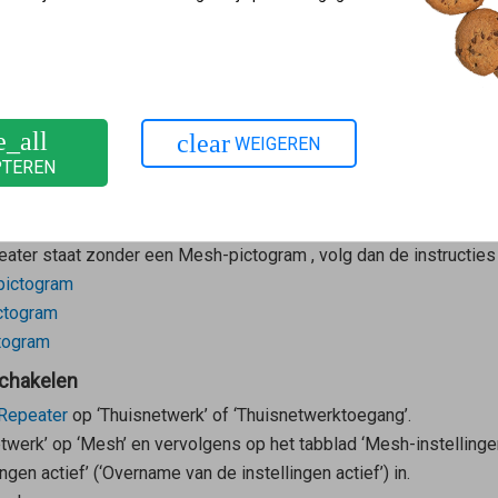
te slaan. Als de Wi-Fi-apparaten alleen met het Wi-Fi-netwerk 
ngesteld.
in het thuisnetwerk van je FRITZ!Box een of meer
Mesh Repeater
e_all
clear
WEIGEREN
ontroleren
PTEREN
!Box
op ‘Thuisnetwerk’.
eater
staat zonder een Mesh-pictogram
, volg dan de instructie
pictogram
ctogram
togram
schakelen
Repeater
op ‘Thuisnetwerk’ of ‘Thuisnetwerktoegang’.
twerk’ op ‘Mesh’ en vervolgens op het tabblad ‘Mesh-instellingen
gen actief’ (‘Overname van de instellingen actief’) in.