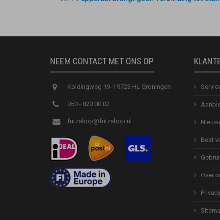
NEEM CONTACT MET ONS OP
KLANT
Koldingweg 19-1 9723 HL Groningen
Servic
050 - 820 00 02
Aanbie
fritzshop@fritzshop.nl
Nieuwe
Best v
Gebrui
Over o
Privac
Sitem