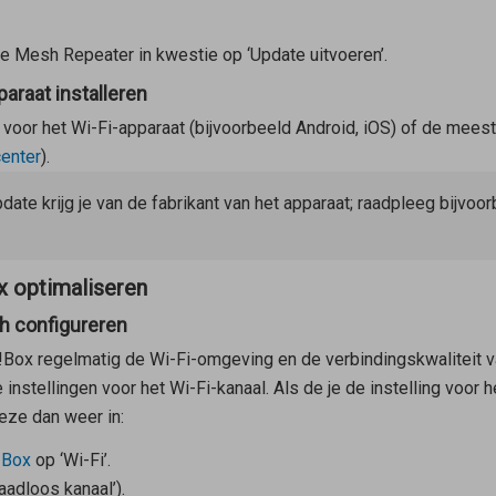
de
Mesh Repeater
in kwestie op ‘Update uitvoeren’.
araat installeren
voor het Wi-Fi-apparaat (bijvoorbeeld Android, iOS) of de meest
enter
).
date krijg je van de fabrikant van het apparaat; raadpleeg bijvoo
x optimaliseren
ch configureren
Z!Box regelmatig de Wi-Fi-omgeving en de verbindingskwaliteit 
nstellingen voor het Wi-Fi-kanaal. Als de je de instelling voor 
eze dan weer in:
!Box
op ‘Wi-Fi’.
raadloos kanaal’).