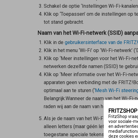
Schakel de optie ‘Instellingen Wi-Fi-kanalen
Klik op ‘Toepassen’ om de instellingen op 
tot stand gebracht.
Naam van het Wi-Fi-netwerk (SSID) aanp
Klik in de
gebruikersinterface van de FRITZ
Klik in het menu ‘Wi-Fi’ op ‘Wi-Fi-netwerk’ (
Klik op ‘Meer instellingen voor het Wi-Fi-n
netwerken dezelfde namen (SSID) te gebruik
Klik op ‘Meer informatie over het Wi-Fi-net
apparaten geen verbinding met de FRITZ!Box
optimaal aan te sturen (‘
Mesh Wi-Fi steerin
Belangrijk:
Wanneer de naam van het Wi-Fi-ne
raden wij aan de naam van het Wi-Fi-netwerk
FRITZSHOP
FritzShop vraag
Als je de naam van het Wi-Fi-netwerk (SSID)
voor sociale-m
alleen letters (maar géén letters met trema
en advertentie
mediafunctional
toegestane speciale tekens ondersteunen.
deze cookies e