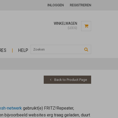
INLOGGEN
REGISTREREN
WINKELWAGEN
(LEEG)
RES
HELP
Back to Product Page
esh-netwerk
gebruikt(e) FRITZ!Repeater,
n bijvoorbeeld websites erg traag geladen, duurt