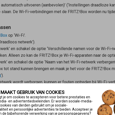
 automatisch uitvoeren (aanbevolen)’ (‘Instellingen draadloze kan
te slaan. De Wi-Fi-verbindingen met de FRITZ!Box worden nu tijd
assen
!Box
op ‘Wi-Fi’.
‘Draadloos netwerk’).
etwerk’ en schakel de optie ‘Verschillende namen voor de Wi-Fi-n
en. Alleen zo kan de FRITZ!Box je Wi-Fi-apparaten naar de opti
werk’ en schakel de optie ‘Naam van het Wi-Fi-netwerk verbergen
 tot stand kunnen brengen en maak je het voor de FRITZ!Box mo
g
’).
twerk wordt verborgen, kunnen er fouten optreden bij Wi-Fi-ver
 niet te verbergen.
 MAAKT GEBRUIK VAN COOKIES
t je om cookies te accepteren voor betere prestaties en
 van de FRITZ!Box hebt gewijzigd, verwijder dan alle speciale t
edia- en advertentiedoeleinden. Er worden sociale-media-
’s of met accenttekens en geen ß), cijfers en spaties, omdat so
cookies van derden gebruikt om je sociale-
iteit en persoonlijke advertenties te bieden. Accepteer je
n de bijbehorende verwerking van je persoonsgegevens?