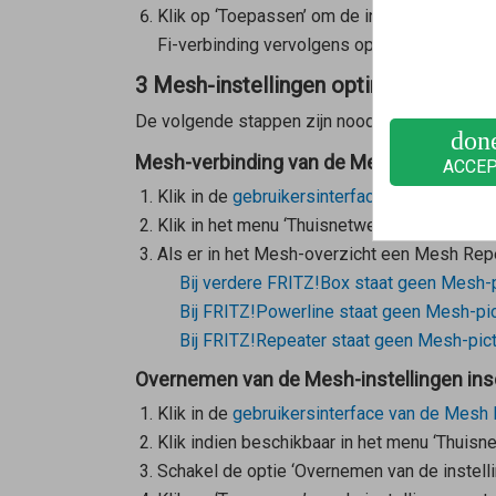
Klik op ‘Toepassen’ om de instellingen op 
Fi-verbinding vervolgens opnieuw worden i
3 Mesh-instellingen optimaliseren
De volgende stappen zijn noodzakelijk als je 
don
Mesh-verbinding van de Mesh Repeater c
ACCE
Klik in de
gebruikersinterface van de FRITZ
Klik in het menu ‘Thuisnetwerk’ op ‘Mesh’.
Als er in het Mesh-overzicht een
Mesh Rep
Bij verdere FRITZ!Box staat geen Mesh-
Bij FRITZ!Powerline staat geen Mesh-pi
Bij FRITZ!Repeater staat geen Mesh-pic
Overnemen van de Mesh-instellingen in
Klik in de
gebruikersinterface van de
Mesh 
Klik indien beschikbaar in het menu ‘Thuisne
Schakel de optie ‘Overnemen van de instellin