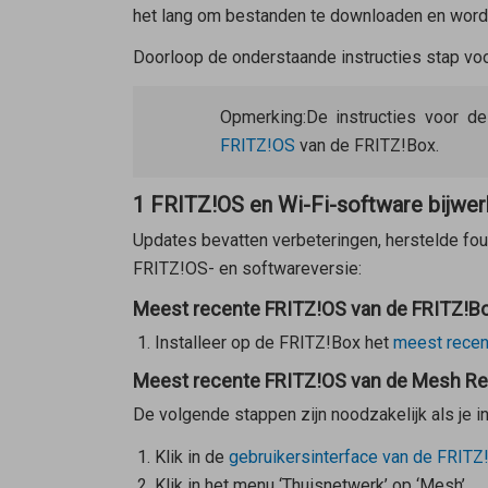
het lang om bestanden te downloaden en wor
Doorloop de onderstaande instructies stap voor
Opmerking:
De instructies voor d
FRITZ!OS
van de FRITZ!Box.
1 FRITZ!OS en Wi-Fi-software bijwe
Updates bevatten verbeteringen, herstelde fou
FRITZ!OS- en softwareversie:
Meest recente FRITZ!OS van de FRITZ!Box
Installeer op de FRITZ!Box het
meest recen
Meest recente FRITZ!OS van de Mesh Rep
De volgende stappen zijn noodzakelijk als je 
Klik in de
gebruikersinterface van de FRITZ
Klik in het menu ‘Thuisnetwerk’ op ‘Mesh’.