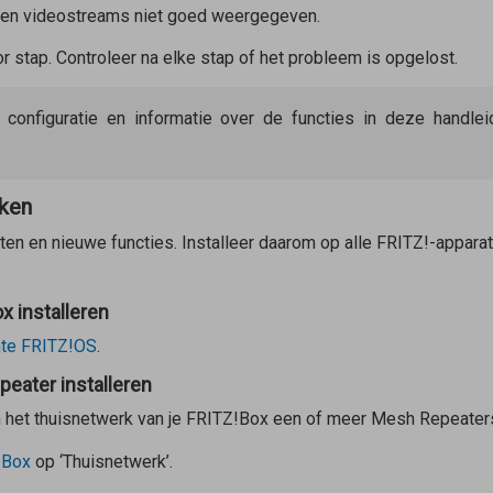
den videostreams niet goed weergegeven.
 stap. Controleer na elke stap of het probleem is opgelost.
e configuratie en informatie over de functies in deze handl
rken
ten en nieuwe functies. Installeer daarom op alle FRITZ!-appar
 installeren
te FRITZ!OS
.
eater installeren
in het thuisnetwerk van je FRITZ!Box een of meer
Mesh Repeater
!Box
op ‘Thuisnetwerk’.