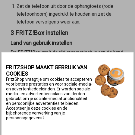
Zet de telefoon uit door de ophangtoets (rode
telefoonhoorn) ingedrukt te houden en zet de
telefoon vervolgens weer aan.
3 FRITZ!Box instellen
Land van gebruik instellen
De FRITZ!Box stelt de tijd automatisch in aan de hand
van het ingestelde land waarin de FRITZ!Box wordt
FRITZSHOP MAAKT GEBRUIK VAN
gebruikt.
COOKIES
FritzShop vraagt je om cookies te accepteren
Klik in de
gebruikersinterface van de FRITZ!Box
op
voor betere prestaties en voor sociale-media-
‘Systeem’.
en advertentiedoeleinden. Er worden sociale-
media- en advertentiecookies van derden
Klik in het menu ‘Systeem’ op ‘Regio en taal’.
gebruikt om je sociale-mediafunctionaliteit
Klik op het tabblad ‘Regio’.
en persoonlijke advertenties te bieden.
Accepteer je deze cookies en de
Selecteer uit de vervolgkeuzelijst het land waarin
bijbehorende verwerking van je
persoonsgegevens?
de FRITZ!Box wordt gebruikt. Als het land er niet
tussen staat, selecteer dan ‘Ander land’.
Belangrijk:
Door wijziging van de de regionale