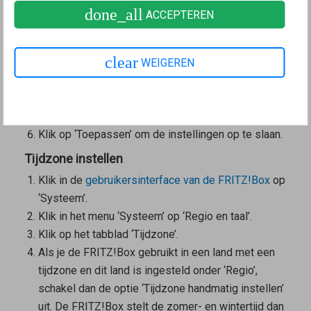
done_all
ACCEPTEREN
opties worden de telefonie-instellingen
(bijvoorbeeld telefoonapparaten, doorschakelingen,
kiesregels) teruggezet en moeten opnieuw worden
clear
WEIGEREN
ingesteld.
Als je naar de tijdzone wordt gevraagd, selecteer
dan de juiste tijdzone.
Klik op ‘Toepassen’ om de instellingen op te slaan.
Tijdzone instellen
Klik in de
gebruikersinterface van de FRITZ!Box
op
‘Systeem’.
Klik in het menu ‘Systeem’ op ‘Regio en taal’.
Klik op het tabblad ‘Tijdzone’.
Als je de FRITZ!Box gebruikt in een land met een
tijdzone en dit land is ingesteld onder ‘Regio’,
schakel dan de optie ‘Tijdzone handmatig instellen’
uit. De FRITZ!Box stelt de zomer- en wintertijd dan