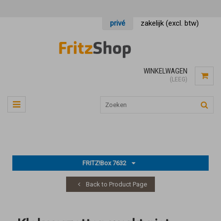
privé
zakelijk (excl. btw)
WINKELWAGEN
(LEEG)
FRITZ!Box 7632
Back to Product Page