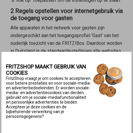
Klik op ‘Toepassen’ om de instellingen op te slaan.
2 Regels opstellen voor internetgebruik via
de toegang voor gasten
Alle apparaten in het netwerk voor gasten zijn
ondergeschikt aan het toegangsprofiel ‘Gast’ van het
ouderlijk toezicht van de FRITZ!Box. Daardoor worden
in Duitsland in de standaardinstellingen alle websites
geblokkeerd, die door het Duitse federale agentschap
FRITZSHOP MAAKT GEBRUIK VAN
voor de bescherming van kinderen en jongeren tegen
COOKIES
schadelijke media (
Bundeszentrale für Kinder- und
FritzShop vraagt je om cookies te accepteren
Jugendmedienschutz
) zijn aangewezen als
voor betere prestaties en voor sociale-media-
en advertentiedoeleinden. Er worden sociale-
aanstootgevend of schadelijk voor voor kinderen of
media- en advertentiecookies van derden
minderjarigen.
gebruikt om je sociale-mediafunctionaliteit
en persoonlijke advertenties te bieden.
Accepteer je deze cookies en de
Je kunt zo nodig het toegangsprofiel ‘Gast’ handmatig
bijbehorende verwerking van je
wijzigen als je bijvoorbeeld het internetgebruik in het
persoonsgegevens?
netwerk voor gasten wilt beperken tot bepaalde tijden
of als je het bezoeken van bepaalde websites wilt