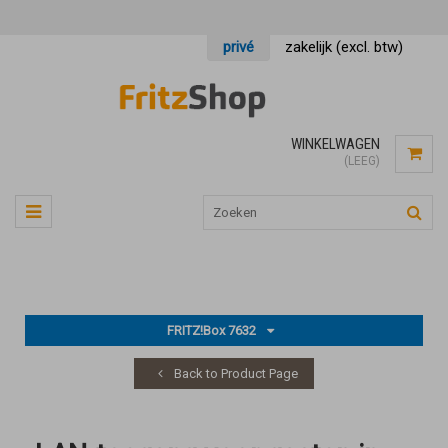
privé
zakelijk (excl. btw)
WINKELWAGEN
(LEEG)
FRITZ!Box 7632
Back to Product Page