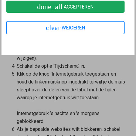
done_all
ACCEPTEREN
verbieden:
Klik in de
gebruikersinterface van de FRITZ!Box
op
‘Internet’.
clear
WEIGEREN
Klik in het menu ‘Internet’ op ‘Filters’.
Klik op het tabblad ‘Ouderlijk toezicht’ op het profiel
‘Gast’ en vervolgens op de knop
(Toegangsprofiel
wijzigen).
Schakel de optie ‘Tijdschema’ in.
Klik op de knop ‘Internetgebruik toegestaan’ en
houd de linkermuisknop ingedrukt terwijl je de muis
sleept over de delen van de tabel met de tijden
waarop je internetgebruik wilt toestaan.
Internetgebruik ’s nachts en ’s morgens
geblokkeerd
Als je bepaalde websites wilt blokkeren, schakel