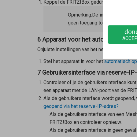
Koppel de FRITZ!Box gedurende 5 seconden l
Opmerking:
De instellingen van 
geen toegang tot de FRITZ!Box.
don
ACCE
6 Apparaat voor het automatisch ophal
Onjuiste instellingen van het netwerkapparaat 
Stel het apparaat in voor het
automatisch op
7 Gebruikersinterface via reserve-IP
Controleer of je de gebruikersinterface kun
een apparaat met de LAN-poort van de FRIT
Als de gebruikersinterface wordt geopend, 
geopend via het reserve-IP-adres?
.
Als de gebruikersinterface van een
Mesh
FRITZ!Box en controleer opnieuw.
Als de gebruikersinterface in geen geva