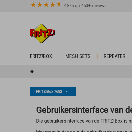
★
★
★
★
4.8/5 op 450+ reviews
FRITZ!BOX
MESH SETS
REPEATER
FRITZ!Box 7682
Gebruikersinterface van 
Die gebruikersinterface van de FRITZ!Box is ni