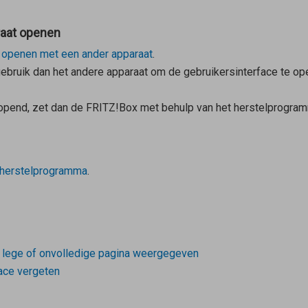
raat openen
t openen met een ander apparaat
.
gebruik dan het andere apparaat om de gebruikersinterface te ope
eopend, zet dan de FRITZ!Box met behulp van het herstelprogram
herstelprogramma
.
n lege of onvolledige pagina weergegeven
ace vergeten