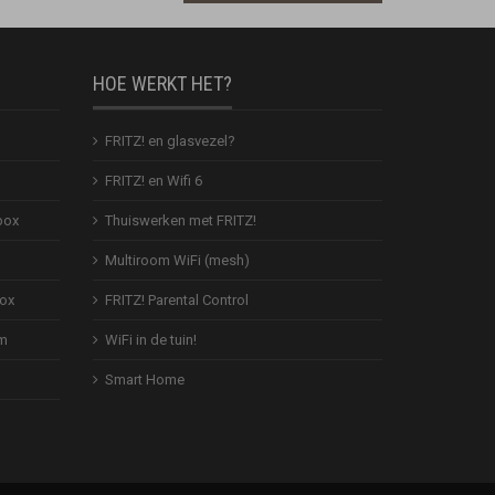
HOE WERKT HET?
FRITZ! en glasvezel?
FRITZ! en Wifi 6
box
Thuiswerken met FRITZ!
Multiroom WiFi (mesh)
Box
FRITZ! Parental Control
em
WiFi in de tuin!
Smart Home