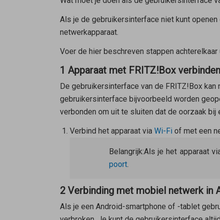
Wat moet je doen als de gebruikersinterface v
Als je de gebruikersinterface niet kunt openen
netwerkapparaat.
Voer de hier beschreven stappen achterelkaar 
1 Apparaat met FRITZ!Box verbinde
De gebruikersinterface van de FRITZ!Box kan 
gebruikersinterface bijvoorbeeld worden geop
verbonden om uit te sluiten dat de oorzaak bij
Verbind het apparaat via
Wi-Fi
of met een n
Belangrijk:
Als je het apparaat 
poort
.
2 Verbinding met mobiel netwerk in 
Als je een Android-smartphone of -tablet gebru
verbroken. Je kunt de gebruikersinterface altij