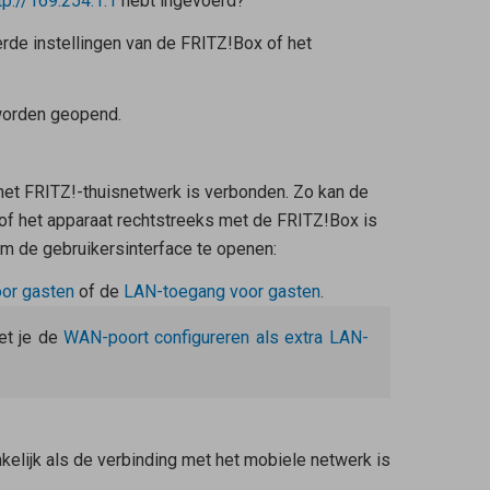
tp://169.254.1.1
hebt ingevoerd?
erde instellingen van de FRITZ!Box of het
 worden geopend.
et FRITZ!-thuisnetwerk is verbonden. Zo kan de
 of het apparaat rechtstreeks met de FRITZ!Box is
om de gebruikersinterface te openen:
oor gasten
of de
LAN-toegang voor gasten
.
et je de
WAN-poort configureren als extra LAN-
kelijk als de verbinding met het mobiele netwerk is