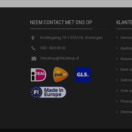
NEEM CONTACT MET ONS OP
KLANT
Koldingweg 19-1 9723 HL Groningen
Servic
050 - 820 00 02
Aanbie
fritzshop@fritzshop.nl
Nieuwe
Best v
Gebrui
Over o
Privac
Sitem