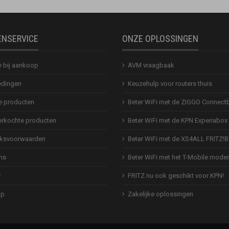
ENSERVICE
ONZE OPLOSSINGEN
e bij aankoop
AVM vraagbaak
dingen
Keuzehulp voor routers thuis
 producten
Beter WiFi met de ZIGGO Connect
erkochte producten
Beter WiFi met de KPN Experiabox
ksvoorwaarden
Beter WiFi met de XS4ALL FRITZ!
ns
Beter WiFi met het T-Mobile mod
y
FRITZ nu ook geschikt voor KPN!
ap
Zakelijke oplossingen