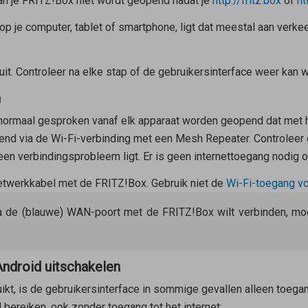
an je FRITZ!Box niet wordt geopend nadat je
http://fritz.box
of
ht
 op je computer, tablet of smartphone, ligt dat meestal aan verke
uit. Controleer na elke stap of de gebruikersinterface weer kan
n
normaal gesproken vanaf elk apparaat worden geopend dat met h
end via de Wi-Fi-verbinding met een
Mesh Repeater
. Controleer
 een verbindingsprobleem ligt. Er is geen internettoegang nodig 
etwerkkabel met de FRITZ!Box. Gebruik
niet
de
Wi-Fi-toegang v
via de (blauwe) WAN-poort met de FRITZ!Box wilt verbinden, mo
Android uitschakelen
ikt, is de gebruikersinterface in sommige gevallen alleen toegan
d bereiken, ook zonder toegang tot het internet: