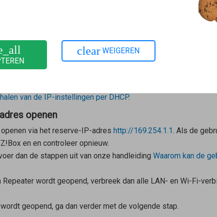
os van het elektriciteitsnet.
de FRITZ!Box blijven daarbij behouden. Het opnieuw opstarten 
e_all
clear
WEIGEREN
PTEREN
en van IP-instellingen instellen
kunnen het openen van de gebruikersinterface verhinderen:
halen van de IP-instellingen per DHCP
.
-adres openen
t openen via het reserve-IP-adres
http://169.254.1.1
. Als de gebr
Z!Box en en controleer opnieuw.
voer dan de stappen uit van onze handleiding
Waarom kan de geb
 Repeater
wordt geopend, verbreek dan alle LAN- en Wi-Fi-verb
l wordt geopend, ga dan verder met de volgende stap.