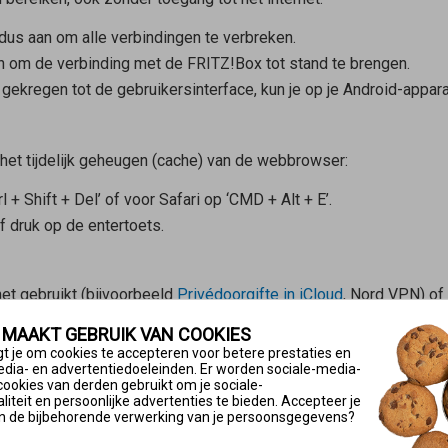
dus aan om alle verbindingen te verbreken.
an om de verbinding met de FRITZ!Box tot stand te brengen.
gekregen tot de gebruikersinterface, kun je op je Android-appar
t tijdelijk geheugen (cache) van de webbrowser:
l + Shift + Del’ of voor Safari op ‘CMD + Alt + E’.
of druk op de entertoets.
net gebruikt (bijvoorbeeld
Privédoorgifte in iCloud
, Nord VPN) of
ion), kan de gebruikersinterface niet worden geopend, omdat al
 MAAKT GEBRUIK VAN COOKIES
t je om cookies te accepteren voor betere prestaties en
edia- en advertentiedoeleinden. Er worden sociale-media-
kersinterface te openen.
cookies van derden gebruikt om je sociale-
iteit en persoonlijke advertenties te bieden. Accepteer je
n de bijbehorende verwerking van je persoonsgegevens?