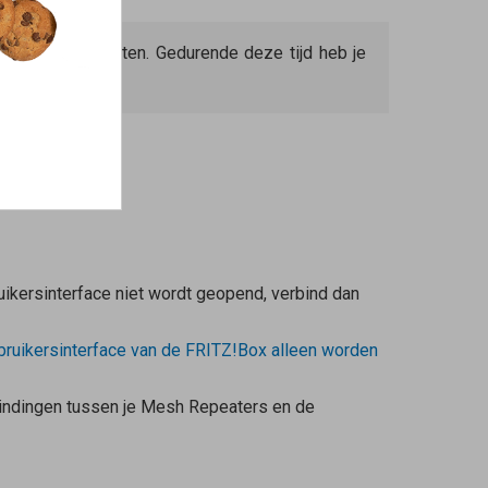
duurt ca. 2 minuten. Gedurende deze tijd heb je
uikersinterface niet wordt geopend, verbind dan
ruikersinterface van de FRITZ!Box alleen worden
indingen tussen je
Mesh Repeaters
en de