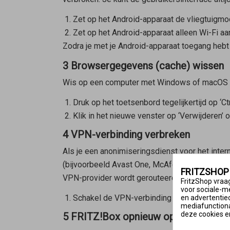
Zet op het Android-apparaat de vliegtuigmo
Zet op het Android-apparaat alleen Wi-Fi a
Zodra je met je Android-apparaat toegang hebt 
3 Browsergegevens (cache) wissen
Wis op een computer met Windows of macOS he
Druk op het toetsenbord tegelijkertijd op ‘Ctr
Klik in het nieuwe venster op ‘Verwijderen’ 
4 VPN-verbinding verbreken
Als je een anonimiseringsdienst voor het inter
(bijvoorbeeld Avast One, McAfee Total Protect
FRITZSHOP
VPN-provider wordt gerouteerd:
FritzShop vraag
voor sociale-m
Schakel de VPN-verbinding uit om de gebrui
en advertentie
mediafunctional
deze cookies e
5 FRITZ!Box opnieuw opstarten