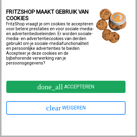
Als de optie ‘Aanmelding bij de toegang voor
FRITZSHOP MAAKT GEBRUIK VAN
gasten/hotspot alleen toestaan na instemming met de
COOKIES
gebruiksvoorwaarden’ is ingeschakeld, wordt alleen
FritzShop vraagt je om cookies te accepteren
internettoegang verleend nadat is ingestemd met
voor betere prestaties en voor sociale-media-
en advertentiedoeleinden. Er worden sociale-
deze gebruiksvoorwaarden. De captiveportal met de
media- en advertentiecookies van derden
gebruikt om je sociale-mediafunctionaliteit
gebruiksvoorwaarden wordt echter alleen
en persoonlijke advertenties te bieden.
weergegeven als er een HTTPS-website wordt
Accepteer je deze cookies en de
bijbehorende verwerking van je
geopend:
persoonsgegevens?
Open in een webbrowser een een HTTPS-pagina,
bijvoorbeeld
https://fritz.com
. De FRITZ!Box geeft
done_all
ACCEPTEREN
nu de captiveportal voor de toegang voor gasten
weer.
Ga akkoord met de gebruiksvoorwaarden van de
clear
WEIGEREN
toegang voor gasten.
2 Optie ‘Internettoepassingen beperken’
uitschakelen