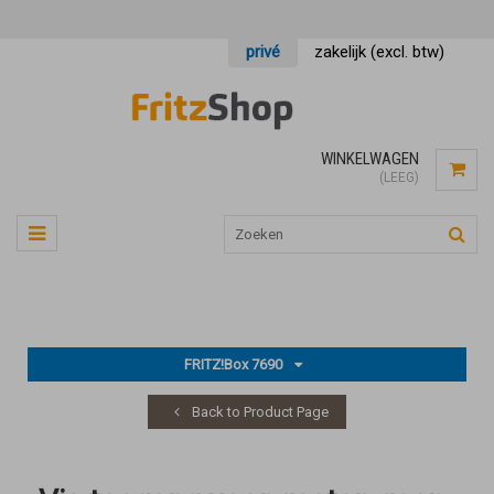
privé
zakelijk (excl. btw)
WINKELWAGEN
(LEEG)
FRITZ!Box 7690
Back to Product Page