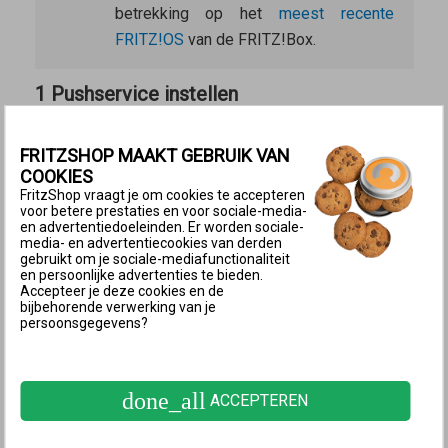
betrekking op het
meest recente
FRITZ!OS
van de FRITZ!Box.
1 Pushservice instellen
Klik in de
gebruikersinterface van de FRITZ!Box
op
‘Systeem’.
FRITZSHOP MAAKT GEBRUIK VAN
COOKIES
Klik in het menu ‘Systeem’ op ‘Pushservice’.
FritzShop vraagt je om cookies te accepteren
Klik op de knop ‘Pushservice instellen’ en volg de
voor betere prestaties en voor sociale-media-
en advertentiedoeleinden. Er worden sociale-
instructies van de wizard.
media- en advertentiecookies van derden
gebruikt om je sociale-mediafunctionaliteit
2 Pushservices inschakelen
en persoonlijke advertenties te bieden.
Accepteer je deze cookies en de
Na het instellen
kun je verschillende pushservices
bijbehorende verwerking van je
persoonsgegevens?
inschakelen die je bij bepaalde gebeurtenissen e-
mails toesturen met verbindings- en
gebruiksgegevens:
done_all
ACCEPTEREN
Klik in de
gebruikersinterface van de FRITZ!Box
op
‘Systeem’.