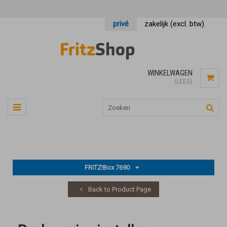
privé
zakelijk (excl. btw)
WINKELWAGEN
(LEEG)
FRITZ!Box 7690
Back to Product Page