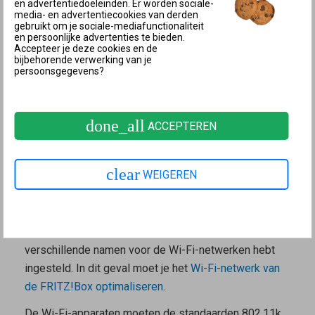
en advertentiedoeleinden. Er worden sociale-
waterhoudende of metalen voorwerpen.
media- en advertentiecookies van derden
gebruikt om je sociale-mediafunctionaliteit
Het 5 GHz-Wi-Fi-netwerk heeft in de buurt van een
en persoonlijke advertenties te bieden.
Accepteer je deze cookies en de
Wi-Fi-router een hogere snelheid, omdat hier een
bijbehorende verwerking van je
persoonsgegevens?
breder frequentiespectrum kan worden gebruikt.
Hierdoor kunnen in dezelfde tijd meer gegevens
worden getransporteerd.
done_all
ACCEPTEREN
Voorwaarden voor band steering
In de fabrieksinstellingen van de FRITZ!Box is band
clear
WEIGEREN
steering al ingeschakeld. In het
Mesh-netwerk van
FRITZ!
vormt band steering samen met AP steering de
basis voor
Mesh Wi-Fi steering
. Band steering is
echter niet mogelijk als je in de FRITZ!Box
verschillende namen voor de Wi-Fi-netwerken hebt
ingesteld. In dit geval moet je het
Wi-Fi-netwerk van
de FRITZ!Box optimaliseren
.
De Wi-Fi-apparaten moeten de standaarden 802.11k