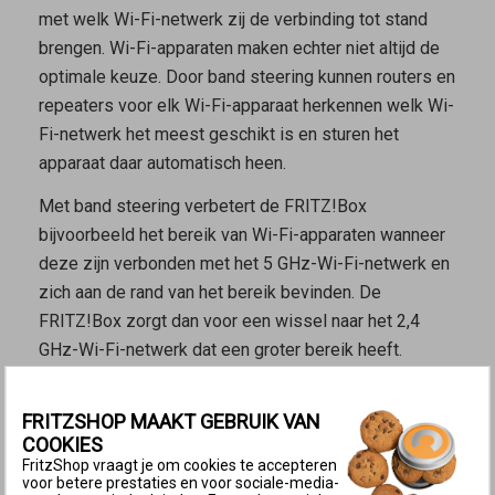
met welk Wi-Fi-netwerk zij de verbinding tot stand
brengen. Wi-Fi-apparaten maken echter niet altijd de
optimale keuze. Door band steering kunnen routers en
repeaters voor elk Wi-Fi-apparaat herkennen welk Wi-
Fi-netwerk het meest geschikt is en sturen het
apparaat daar automatisch heen.
Met band steering verbetert de FRITZ!Box
bijvoorbeeld het bereik van Wi-Fi-apparaten wanneer
deze zijn verbonden met het 5 GHz-Wi-Fi-netwerk en
zich aan de rand van het bereik bevinden. De
FRITZ!Box zorgt dan voor een wissel naar het 2,4
GHz-Wi-Fi-netwerk dat een groter bereik heeft.
Kenmerken van de Wi-Fi-netwerken
FRITZSHOP MAAKT GEBRUIK VAN
Het 2,4 GHz-Wi-Fi-netwerk heeft een groter bereik,
COOKIES
omdat lage frequenties gemakkelijker kunnen
FritzShop vraagt je om cookies te accepteren
doordringen in obstakels zoals muren en
voor betere prestaties en voor sociale-media-