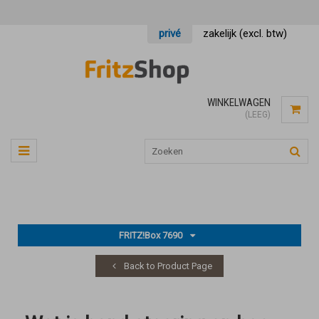
privé
zakelijk (excl. btw)
WINKELWAGEN
(LEEG)
FRITZ!Box 7690
Back to Product Page