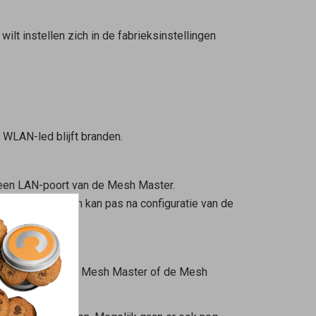
wilt instellen zich in de fabrieksinstellingen
e WLAN-led blijft branden.
 een LAN-poort van de
Mesh Master
.
n te sluiten en kan pas na configuratie van de
 de toets van de
Mesh Master
of de
Mesh