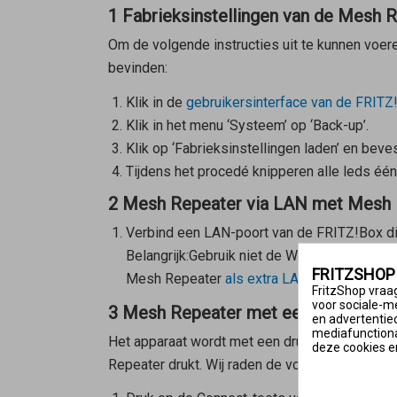
1 Fabrieksinstellingen van de Mesh 
Om de volgende instructies uit te kunnen voer
bevinden:
Klik in de
gebruikersinterface van de FRITZ
Klik in het menu ‘Systeem’ op ‘Back-up’.
Klik op ‘Fabrieksinstellingen laden’ en beves
Tijdens het procedé knipperen alle leds één 
2 Mesh Repeater via LAN met Mesh 
Verbind een LAN-poort van de FRITZ!Box di
Belangrijk:
Gebruik niet de WAN-poort van de
FRITZSHOP
Mesh Repeater
als extra LAN-poort worden
FritzShop vraag
voor sociale-m
3 Mesh Repeater met een druk op d
en advertentie
mediafunctional
Het apparaat wordt met een druk op de knop in
deze cookies e
Repeater
drukt. Wij raden de volgende volgord