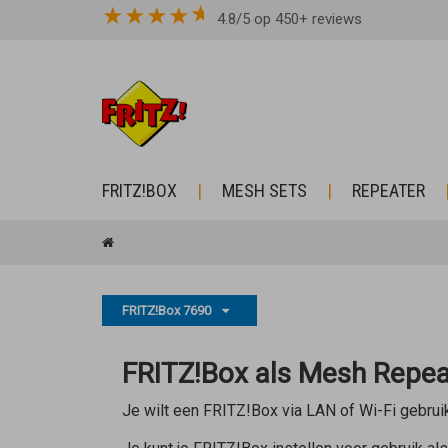
★
★
★
★
4.8/5 op 450+ reviews
FRITZ!BOX
MESH SETS
REPEATER
FRITZ!Box 7690
FRITZ!Box als Mesh Repeat
Je wilt een FRITZ!Box via LAN of Wi-Fi gebrui