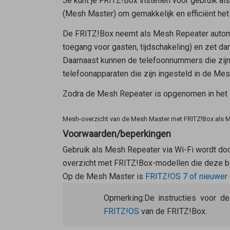
Je kunt je FRITZ!Box instellen voor gebruik al
(
Mesh Master
) om gemakkelijk en efficiënt het
De FRITZ!Box neemt als
Mesh Repeater
autom
toegang voor gasten, tijdschakeling) en zet d
Daarnaast kunnen de telefoonnummers die zij
telefoonapparaten die zijn ingesteld in de Mes
Zodra de
Mesh Repeater
is opgenomen in het M
Mesh-overzicht van de Mesh Master met FRITZ!Box als 
Voorwaarden/beperkingen
Gebruik als
Mesh Repeater
via Wi-Fi wordt do
overzicht met FRITZ!Box-modellen die deze b
Op de
Mesh Master
is
FRITZ!OS 7 of nieuwer
Opmerking:
De instructies voor d
FRITZ!OS
van de FRITZ!Box.