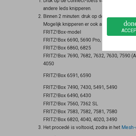
Druk op de Connect-toets van de
Mesh Rep
andere leds knipperen.
Binnen 2 minuten: druk op de Connect-toet
don
Mogelijk knipperen er ook andere leds of li
ACCE
FRITZ!Box-model
FRITZ!Box 6690, 5690 Pro, 4060
FRITZ!Box 6860, 6825
FRITZ!Box 7690, 7682, 7632, 7630, 7590 (AX
4050
FRITZ!Box 6591, 6590
FRITZ!Box 7490, 7430, 5491, 5490
FRITZ!Box 6490, 6430
FRITZ!Box 7560, 7362 SL
FRITZ!Box 7583, 7582, 7581, 7580
FRITZ!Box 6820, 4040, 4020, 3490
Het procedé is voltooid, zodra in het
Mesh-o