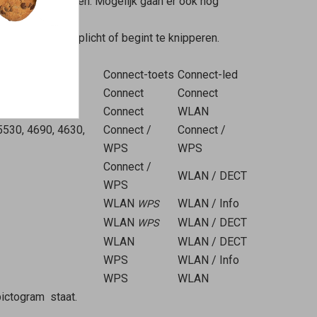
begint te knipperen. Mogelijk gaan er ook nog
ed (zie tabel) oplicht of begint te knipperen.
Connect-toets
Connect-led
Connect
Connect
Connect
WLAN
5530, 4690, 4630,
Connect /
Connect /
WPS
WPS
Connect /
WLAN / DECT
WPS
WLAN
WLAN / Info
WPS
WLAN
WLAN / DECT
WPS
WLAN
WLAN / DECT
WPS
WLAN / Info
WPS
WLAN
ictogram
staat.