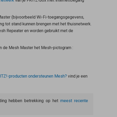
netwerk
van je FRITZ!Box met internettoegang
aster
(bijvoorbeeld Wi-Fi-toegangsgegevens,
ing tot stand kunnen brengen met het thuisnetwerk.
sh Repeater
en worden gebruikt met de
an de
Mesh Master
het Mesh-pictogram
:
ITZ!-producten ondersteunen Mesh?
vind je een
eiding hebben betrekking op het
meest recente