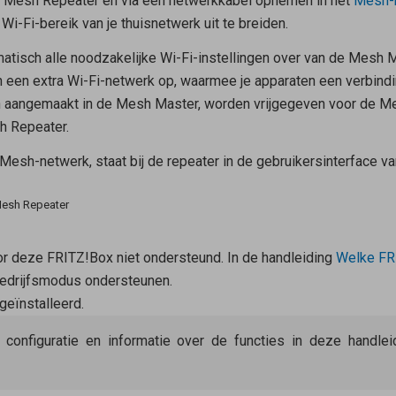
s
Mesh Repeater
en via een netwerkkabel opnemen in het
Mesh-
 Wi-Fi-bereik van je thuisnetwerk uit te breiden.
atisch alle noodzakelijke Wi-Fi-instellingen over van de
Mesh M
an een extra Wi-Fi-netwerk op, waarmee je apparaten een verbind
n aangemaakt in de
Mesh Master
, worden vrijgegeven voor de
Me
h Repeater.
esh-netwerk, staat bij de repeater in de gebruikersinterface v
Mesh Repeater
or deze FRITZ!Box niet ondersteund. In de handleiding
Welke FR
edrijfsmodus ondersteunen.
geïnstalleerd.
e configuratie en informatie over de functies in deze handl