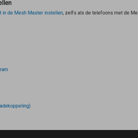
ellen
t in de
Mesh Master
instellen
, zelfs als de telefoons met de
Me
gram
adekoppeling)