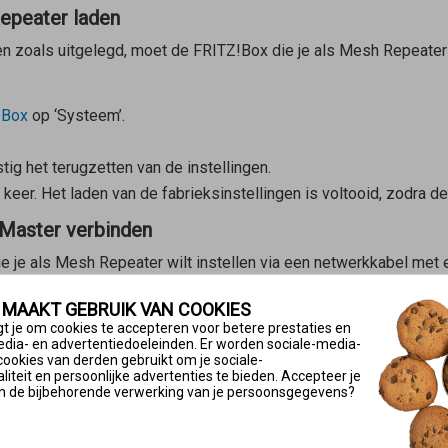
Repeater laden
en zoals uitgelegd, moet de FRITZ!Box die je als
Mesh Repeater
!Box
op ‘Systeem’.
tig het terugzetten van de instellingen.
keer. Het laden van de fabrieksinstellingen is voltooid, zodra d
Master verbinden
e je als
Mesh Repeater
wilt instellen via een netwerkkabel met
 FRITZ!Box. De WAN-poort is ingesteld om een externe modem aa
 MAAKT GEBRUIK VAN COOKIES
 ingesteld
.
t je om cookies te accepteren voor betere prestaties en
edia- en advertentiedoeleinden. Er worden sociale-media-
e knop in het Mesh-netwerk opnemen
cookies van derden gebruikt om je sociale-
iteit en persoonlijke advertenties te bieden. Accepteer je
 het Mesh-netwerk opgenomen. Het maakt niet uit of je eerst op
n de bijbehorende verwerking van je persoonsgegevens?
e aan: