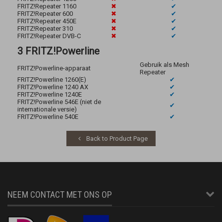
FRITZ!Repeater 1160
✖
✔
FRITZ!Repeater 600
✖
✔
FRITZ!Repeater 450E
✖
✔
FRITZ!Repeater 310
✖
✔
FRITZ!Repeater DVB-C
✖
✔
3 FRITZ!Powerline
Gebruik als Mesh
FRITZ!Powerline-apparaat
Repeater
FRITZ!Powerline 1260(E)
✔
FRITZ!Powerline 1240 AX
✔
FRITZ!Powerline 1240E
✔
FRITZ!Powerline 546E (niet de
✔
internationale versie)
FRITZ!Powerline 540E
✔
Back to Product Page
NEEM CONTACT MET ONS OP