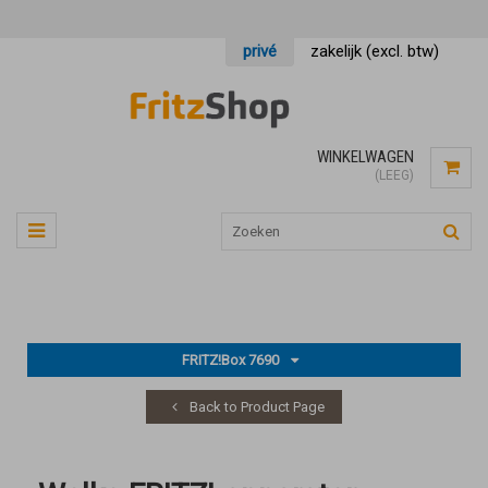
privé
zakelijk (excl. btw)
WINKELWAGEN
(LEEG)
FRITZ!Box 7690
Back to Product Page