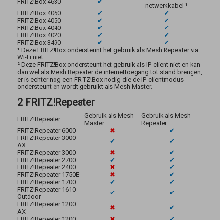
FRITZ!Box 4630
✔
netwerkkabel ¹
FRITZ!Box 4060
✔
✔
FRITZ!Box 4050
✔
✔
FRITZ!Box 4040
✔
✔
FRITZ!Box 4020
✔
✔
FRITZ!Box 3490
✔
✔
¹ Deze FRITZ!Box ondersteunt het gebruik als Mesh Repeater via
Wi-Fi niet.
² Deze FRITZ!Box ondersteunt het gebruik als IP-client niet en kan
dan wel als Mesh Repeater de internettoegang tot stand brengen,
er is echter nóg een FRITZ!Box nodig die de IP-clientmodus
ondersteunt en wordt gebruikt als Mesh Master.
2 FRITZ!Repeater
Gebruik als Mesh
Gebruik als Mesh
FRITZ!Repeater
Master
Repeater
FRITZ!Repeater 6000
✖
✔
FRITZ!Repeater 3000
✔
✔
AX
FRITZ!Repeater 3000
✖
✔
FRITZ!Repeater 2700
✔
✔
FRITZ!Repeater 2400
✖
✔
FRITZ!Repeater 1750E
✖
✔
FRITZ!Repeater 1700
✔
✔
FRITZ!Repeater 1610
✔
✔
Outdoor
FRITZ!Repeater 1200
✖
✔
AX
FRITZ!Repeater 1200
✖
✔