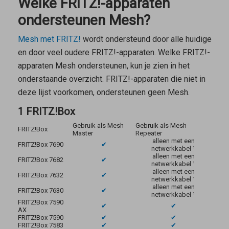
Welke FRITZ!-apparaten
ondersteunen Mesh?
Mesh met FRITZ!
wordt ondersteund door alle huidige
en door veel oudere FRITZ!-apparaten. Welke FRITZ!-
apparaten Mesh ondersteunen, kun je zien in het
onderstaande overzicht. FRITZ!-apparaten die niet in
deze lijst voorkomen, ondersteunen geen Mesh.
1 FRITZ!Box
Gebruik als Mesh
Gebruik als Mesh
FRITZ!Box
Master
Repeater
alleen met een
FRITZ!Box 7690
✔
netwerkkabel ¹
alleen met een
FRITZ!Box 7682
✔
netwerkkabel ¹
alleen met een
FRITZ!Box 7632
✔
netwerkkabel ¹
alleen met een
FRITZ!Box 7630
✔
netwerkkabel ¹
FRITZ!Box 7590
✔
✔
AX
FRITZ!Box 7590
✔
✔
FRITZ!Box 7583
✔
✔