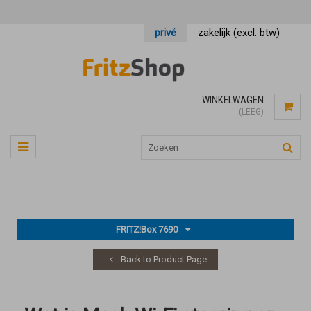
privé
zakelijk (excl. btw)
WINKELWAGEN
(LEEG)
FRITZ!Box 7690
Back to Product Page