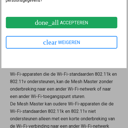
persoonsgegevens?
mogelijk als in de FRITZ!Box verschillende namen zijn
ingesteld voor het 2,4 GHz- en 5 GHz-Wi-Fi-netwerk
done_all
of als de andere FRITZ!-apparaten niet goed in het
ACCEPTEREN
Mesh-netwerk zijn opgenomen. In dit geval moet je
het
Wi-Fi-netwerk van de FRITZ!Box optimaliseren
.
clear
WEIGEREN
De Wi-Fi-apparaten moeten de standaarden 802.11k
en 802.11v ondersteunen, zodat de
Mesh Master
ze
kan aansturen.
Wi-Fi-apparaten die de Wi-Fi-standaarden 802.11k en
802.11v ondersteunen, kan de
Mesh Master
zonder
onderbreking naar een ander Wi-Fi-netwerk of naar
een ander Wi-Fi-toegangspunt sturen.
De
Mesh Master
kan oudere Wi-Fi-apparaten die de
Wi-Fi-standaarden 802.11k en 802.11v niet
ondersteunen alleen met een korte onderbreking van
de Wi-Fi-verbinding naar een ander Wi-Fi-netwerk