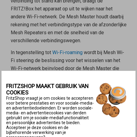
verbinding tot stand kan brengen, draagt de
FRITZ!Box het apparaat op uit te wijken naar het
andere Wi-Fi-netwerk. De
Mesh Master
houdt daarbij
rekening met het verbindingstype van de afzonderlijke
Mesh Repeaters
en met de snelheid van de
verschillende verbindingswegen.
In tegenstelling tot
Wi-Fi-roaming
wordt bij Mesh Wi-
Fi steering de beslissing voor het wisselen van het
Wi-Fi-netwerk beïnvloed door de
Mesh Master
die
het Wi-Fi-apparaat een wisselverzoek stuurt. De
beslissing om te wisselen ligt echter bij het Wi-Fi-
FRITZSHOP MAAKT GEBRUIK VAN
COOKIES
apparaat zelf.
FritzShop vraagt je om cookies te accepteren
Voorwaarden voor Mesh Wi-Fi steering
voor betere prestaties en voor sociale-media-
en advertentiedoeleinden. Er worden sociale-
De FRITZ!Box is in de fabrieksinstellingen zo
media- en advertentiecookies van derden
gebruikt om je sociale-mediafunctionaliteit
ingesteld, dat de FRITZ!Box als
Mesh Master
Wi-Fi-
en persoonlijke advertenties te bieden.
Accepteer je deze cookies en de
apparaten naar het andere Wi-Fi-netwerk of naar een
bijbehorende verwerking van je
ander Wi-Fi-toegangspunt kan sturen. Dit is niet