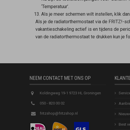
‘Temperatuur’.
Als je meer schermen wilt instellen, klik da
Als je de radiatorthermostaat via de FRITZ!-s
vakantieschakeling actief is en tijdens de pe
van de radiatorthermostaat te drukken kun je 
NEEM CONTACT MET ONS OP
KLANT
Koldingweg 19-1 9723 HL Groningen
Servic
050 - 820 00 02
Aanbie
fritzshop@fritzshop.nl
Nieuwe
Best v