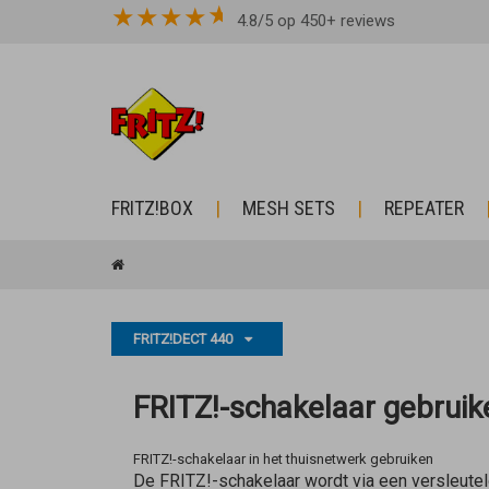
★
★
★
★
4.8/5 op 450+ reviews
FRITZ!BOX
MESH SETS
REPEATER
FRITZ!DECT 440
FRITZ!-schakelaar gebruik
FRITZ!-schakelaar in het thuisnetwerk gebruiken
De FRITZ!-schakelaar wordt via een versleute