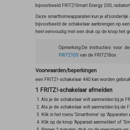
bijvoorbeeld FRITZ!Smart Energy 200, radiato
Deze smarthomeapparaten kun je afzonderlijk 
bijvoorbeeld de schakelaar aanbrengen op een g
heel eenvoudig met een druk op de knop het ge
Opmerking:
De instructies voor d
FRITZ!OS
van de FRITZ!Box.
Voorwaarden/beperkingen
een FRITZ!-schakelaar 440 kan worden gebrui
1 FRITZ!-schakelaar afmelden
Als je de schakelaar wilt aanmelden bij je F
Als je de schakelaar wilt aanmelden bij de 
Klik in het menu ‘Smarthome’ op ‘Apparaten 
Klik op de knop ‘Apparaat aanmelden’ of ‘S
Binnen 2 minuten: druk op de menutoets en