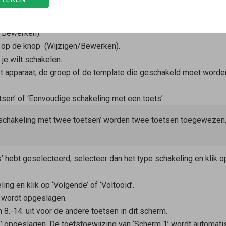
!Box
op ‘Smarthome’.
en groepen’ of ‘Apparaatbeheer’.
/Bewerken).
1’ op de knop
(Wijzigen/Bewerken).
je wilt schakelen.
het apparaat, de groep of de template die geschakeld moet worde
sen’ of ‘Eenvoudige schakeling met een toets’.
rtschakeling met twee toetsen’ worden twee toetsen toegewezen
’ hebt geselecteerd, selecteer dan het type schakeling en klik op 
ng en klik op ‘Volgende’ of ‘Voltooid’.
 wordt opgeslagen.
 8.-14. uit voor de andere toetsen in dit scherm.
 1’ opgeslagen. De toetstoewijzing van ‘Scherm 1’ wordt automa