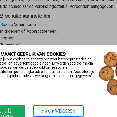
j de schakelaar de verbindingsstatus ‘Verbonden’ aangegeven.
!-schakelaar instellen
!Box
op ‘Smarthome’.
en groepen’ of ‘Apparaatbeheer’.
aatgroep.
/Bewerken).
 MAAKT GEBRUIK VAN COOKIES
r de schakelaar.
t je om cookies te accepteren voor betere prestaties en
edia- en advertentiedoeleinden. Er worden sociale-media-
ie ‘Pushservice actief’ in, zodat je een e-mail ontvangt als de bat
cookies van derden gebruikt om je sociale-
iteit en persoonlijke advertenties te bieden. Accepteer je
n de bijbehorende verwerking van je persoonsgegevens?
en op te slaan.
configureren
eratuur’ ingesteld. Daarnaast kun je nog drie schermen aanmaken
chakelingen met dubbele toetstoewijzing. Door op de menutoets
e_all
clear
WEIGEREN
PTEREN