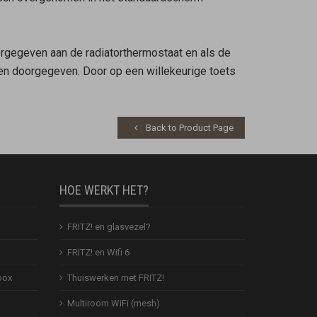
orgegeven aan de radiatorthermostaat en als de
ten doorgegeven. Door op een willekeurige toets
Back to Product Page
HOE WERKT HET?
FRITZ! en glasvezel?
FRITZ! en Wifi 6
box
Thuiswerken met FRITZ!
Multiroom WiFi (mesh)