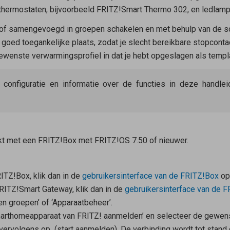
rthermostaten, bijvoorbeeld FRITZ!Smart Thermo 302, en ledla
of samengevoegd in groepen schakelen en met behulp van de sch
oed toegankelijke plaats, zodat je slecht bereikbare stopcontac
wenste verwarmingsprofiel in dat je hebt opgeslagen als templ
e configuratie en informatie over de functies in deze handl
kt met een FRITZ!Box met FRITZ!OS 7.50 of nieuwer.
RITZ!Box, klik dan in de
gebruikersinterface van de FRITZ!Box
op
FRITZ!Smart Gateway, klik dan in de
gebruikersinterface van de 
en groepen’ of ‘Apparaatbeheer’.
marthomeapparaat van FRITZ! aanmelden’ en selecteer de gewens
 vervolgens op
(start aanmelden). De verbinding wordt tot stand 