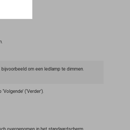
n.
, bijvoorbeeld om een ledlamp te dimmen.
‘Volgende’ (‘Verder’).
tisch overgenomen in het standaardscherm