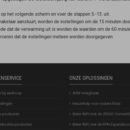
n op het volgende scherm en voer de stappen 5.-13. uit.
chakelaar aanstuurt, worden de instellingen om de 15 minuten do
riode dat de verwarming uit is worden de waarden om de 60 minu
forceren dat de instellingen meteen worden doorgegeven.
ENSERVICE
ONZE OPLOSSINGEN
e bij aankoop
AVM vraagbaak
dingen
Keuzehulp voor routers thuis
 producten
Beter WiFi met de ZIGGO Connect
erkochte producten
Beter WiFi met de KPN Experiabox