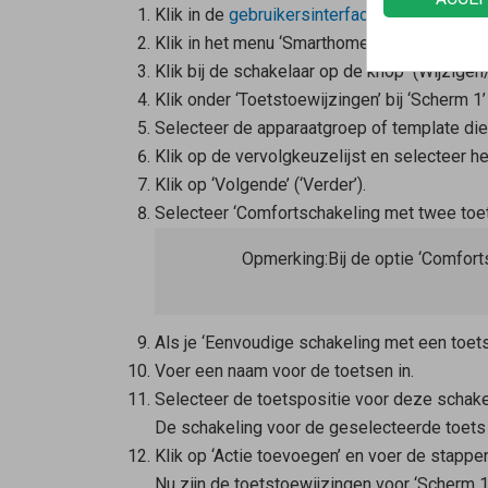
Klik in de
gebruikersinterface van de FRITZ
Klik in het menu ‘Smarthome’ op ‘Apparaten 
Klik bij de schakelaar op de knop
(Wijzigen
Klik onder ‘Toetstoewijzingen’ bij ‘Scherm 
Selecteer de apparaatgroep of template die 
Klik op de vervolgkeuzelijst en selecteer 
Klik op ‘Volgende’ (‘Verder’).
Selecteer ‘Comfortschakeling met twee toet
Opmerking:
Bij de optie ‘Comfo
Als je ‘Eenvoudige schakeling met een toets
Voer een naam voor de toetsen in.
Selecteer de toetspositie voor deze schakeli
De schakeling voor de geselecteerde toets
Klik op ‘Actie toevoegen’ en voer de stappen
Nu zijn de toetstoewijzingen voor ‘Scherm