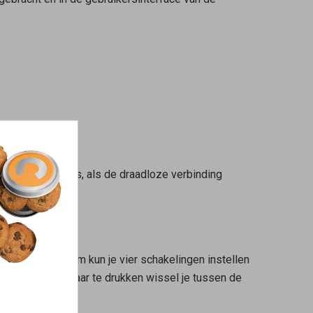
terij bijna leeg is, als de draadloze verbinding
. Op elk scherm kun je vier schakelingen instellen
 op de schakelaar te drukken wissel je tussen de