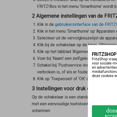
FRITZ!Box in het menu ‘Smarthome’ wordt bi
2 Algemene instellingen van de FRITZ
Klik in de
gebruikersinterface van de FRITZ
Klik in het menu ‘Smarthome’ op ‘Apparaten 
Selecteer uit de vervolgkeuzelijst de appar
Klik bij de schakelaar op de knop
(Wijzigen
Klik op het tabblad ‘Algemeen’.
FRITZSHOP
Voer bij ‘Naam’ een zelfgekozen naam in voo
FritzShop vraag
voor sociale-m
Schakel bij ‘Pushservice-instellingen’ de opt
en advertentie
mediafunctional
verbroken is, of als er fouten optreden.
deze cookies e
Klik op ‘Toepassen’ of ‘OK’ om de instelling
3 Instellingen voor druk op de knop 
Op de schakelaar is een standaardscherm ‘Temp
met een eenvoudige toetstoewijzing of twee s
don
schermen:
ACCE