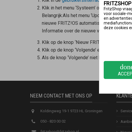
Klik in de
gebruikersinterface van de FRITZ
FRITZSHOP
Klik in het menu ‘Systeem’ op ‘Update’.
FritzShop vraag
voor sociale-m
Belangrijk:
Als het menu ‘Update’ niet beschik
en advertentie
mediafunctional
nieuwe FRITZ!OS automatisch. Daarom is het 
deze cookies e
Informatie over de nieuwe versie van FRITZ!O
Klik op de knop ‘Nieuw FRITZ!OS zoeken’.
Klik op de knop ‘Volgende’ en volg de instru
Als de knop ‘Volgende’ niet beschikbaar is, 
don
ACCE
NEEM CONTACT MET ONS OP
KLANT
Koldingweg 19-1 9723 HL Groningen
Servic
050 - 820 00 02
Aanbie
fritzshop@fritzshop.nl