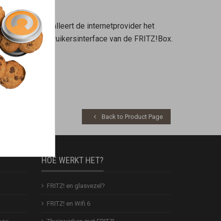
 apparaten installeert de internetprovider het
leren via de gebruikersinterface van de FRITZ!Box.
Back to Product Page
HOE WERKT HET?
FRITZ! en glasvezel?
FRITZ! en Wifi 6