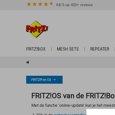
★
★
★
★
4.8/5 op 450+ reviews
FRITZ!BOX
MESH SETS
REPEATER
FRITZ!Fon C5
FRITZ!OS van de FRITZ!Bo
Met de functie ‘online-update’ kun je het mees