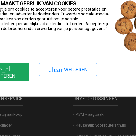
!Box
op ‘Systeem’.
 MAAKT GEBRUIK VAN COOKIES
t je om cookies te accepteren voor betere prestaties en
edia- en advertentiedoeleinden. Er worden sociale-media-
baar is, heeft je internetprovider je FRITZ!Box geleverd. Bij deze
cookies van derden gebruikt om je sociale-
iteit en persoonlijke advertenties te bieden. Accepteer je
ook niet mogelijk en niet noodzakelijk om een update te instal
n de bijbehorende verwerking van je persoonsgegevens?
S en mogelijke data krijg je van je provider.
cties van de wizard.
klik dan op de knop Update nu starten’.
e_all
clear
WEIGEREN
PTEREN
ENSERVICE
ONZE OPLOSSINGEN
e bij aankoop
AVM vraagbaak
dingen
Keuzehulp voor routers thuis