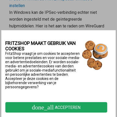
instellen
In Windows kan de IPSec-verbinding echter niet
worden ingesteld met de geïntegreerde
hulpmiddelen. Hier is het aan te raden om WireGuard
te gebruiken.
Twee FRITZ!-thuisnetwerken per VPN
FRITZSHOP MAAKT GEBRUIK VAN
verbinden
COOKIES
FritzShop vraagt je om cookies te accepteren
Naast toegang vanaf afzonderlijke apparaten kun je
voor betere prestaties en voor sociale-media-
en advertentiedoeleinden. Er worden sociale-
ook twee verschillende FRITZ!Repeater-
media- en advertentiecookies van derden
thuisnetwerken op verschillende locaties per IPSec
gebruikt om je sociale-mediafunctionaliteit
en persoonlijke advertenties te bieden.
met elkaar koppelen, zodat de apparaten in elk
Accepteer je deze cookies en de
thuisnetwerk toegang hebben tot alle apparaten in het
bijbehorende verwerking van je
persoonsgegevens?
andere thuisnetwerk:
IPSec-VPN tussen twee FRITZ!-netwerken instellen
done_all
ACCEPTEREN
FRITZ!Repeater met bedrijfs-VPN verbinden