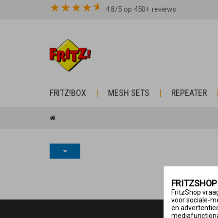
★
★
★
★
4.8/5 op 450+ reviews
FRITZ!BOX
MESH SETS
REPEATER
FRITZSHOP
FritzShop vraag
voor sociale-m
en advertentie
mediafunctional