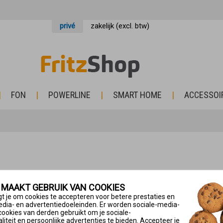
privé
zakelijk (excl. btw)
FON
POWERLINE
SMART HOME
ACCESSOI
 MAAKT GEBRUIK VAN COOKIES
t je om cookies te accepteren voor betere prestaties en
edia- en advertentiedoeleinden. Er worden sociale-media-
cookies van derden gebruikt om je sociale-
iteit en persoonlijke advertenties te bieden. Accepteer je