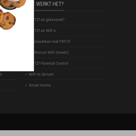
HOE WERKT HET?
FRITZ! en glasvezel?
FRITZ! en Wifi 6
box
Thuiswerken met FRITZ!
Multiroom WiFi (mesh)
Box
FRITZ! Parental Control
em
WiFi in de tuin!
Smart Home