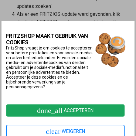
updates zoeken’.
Als er een FRITZ!OS-update werd gevonden, klik
dan bij het FRITZ!Powerline-apparaat in kwestie op
‘Bijwerken’ of ‘Update uitvoeren’.
FRITZSHOP MAAKT GEBRUIK VAN
2 Update via het programma
COOKIES
‘FRITZ!Powerline’ uitvoeren
FritzShop vraagt je om cookies te accepteren
voor betere prestaties en voor sociale-media-
en advertentiedoeleinden. Er worden sociale-
Programma FRITZ!Powerline geeft ‘Update available...’ aan
media- en advertentiecookies van derden
Start het programma
FRITZ!Powerline
.
gebruikt om je sociale-mediafunctionaliteit
en persoonlijke advertenties te bieden.
Klik bij het FRITZ!Powerline-apparaat in kwestie op
Accepteer je deze cookies en de
bijbehorende verwerking van je
‘Update uitvoeren’ en volg de instructies.
persoonsgegevens?
3 Update handmatig uitvoeren
Als een online-update niet mogelijk is, bijvoorbeeld
done_all
ACCEPTEREN
wanneer FRITZ!Powerline geen verbinding heeft met
het internet, voer dan de update handmatig uit:
clear
Firmwarebestand downloaden
WEIGEREN