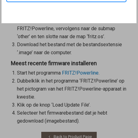
Open in een webbrowser
download.avm.de/fritzpowerline/
.
Ga naar de map voor het model van je
FRITZ!Powerline, vervolgens naar de submap
‘other’ en ten slotte naar de map ‘fritz.os’.
Download het bestand met de bestandsextensie
‘.image’ naar de computer.
Meest recente firmware installeren
Start het programma
FRITZ!Powerline
.
Dubbelklik in het programma ‘FRITZ!Powerline’ op
het pictogram van het FRITZ!Powerline-apparaat in
kwestie.
Klik op de knop ‘Load Update File’.
Selecteer het firmwarebestand dat je hebt
gedownload (imagebestand).
Back to Product Page