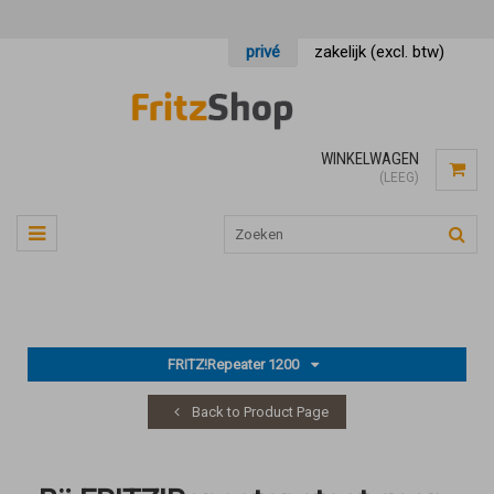
privé
zakelijk (excl. btw)
WINKELWAGEN
(LEEG)
FRITZ!Repeater 1200
Back to Product Page