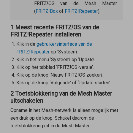
FRITZ!OS van de
Mesh Master
(
FRITZ!Box
of
FRITZ!Repeater
).
1 Meest recente FRITZ!OS van de
FRITZ!Repeater installeren
Klik in de
gebruikersinterface van de
FRITZ!Repeater
op ‘Systeem’.
Klik in het menu ‘Systeem’ op ‘Update’.
Klik op het tabblad ‘FRITZ!OS-versie’.
Klik op de knop ‘Nieuw FRITZ!OS zoeken’.
Klik op de knop ‘Volgende’ of ‘Update starten’.
2 Toetsblokkering van de Mesh Master
uitschakelen
Opname in het Mesh-netwerk is alleen mogelijk met
een druk op de knop. Schakel daarom de
toetsblokkering uit in de
Mesh Master
: