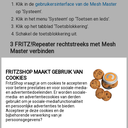
Klik in de
gebruikersinterface van de
Mesh Master
op ‘Systeem’.
Klik in het menu ‘Systeem’ op ‘Toetsen en leds’.
Klik op het tabblad ‘Toetsblokkering’.
Schakel de toetsblokkering uit.
3 FRITZ!Repeater rechtstreeks met Mesh
Master verbinden
De volgende stappen zijn alleen nodig als de
FRITZ!Repeater via een apparaat van een andere
FRITZSHOP MAAKT GEBRUIK VAN
fabrikant (bijvoorbeeld switch, powerlineapparaat) met
COOKIES
een netwerkkabel met de
Mesh Master
is verbonden:
FritzShop vraagt je om cookies te accepteren
voor betere prestaties en voor sociale-media-
en advertentiedoeleinden. Er worden sociale-
Verbind de FRITZ!Repeater rechtstreeks met een
media- en advertentiecookies van derden
LAN-poort van de
Mesh Master
. Gebruik
niet
de
gebruikt om je sociale-mediafunctionaliteit
en persoonlijke advertenties te bieden.
WAN-poort. Niet elk model FRITZ!Box heeft een
Accepteer je deze cookies en de
bijbehorende verwerking van je
WAN-poort.
persoonsgegevens?
4 FRITZ!Repeater met een druk op de