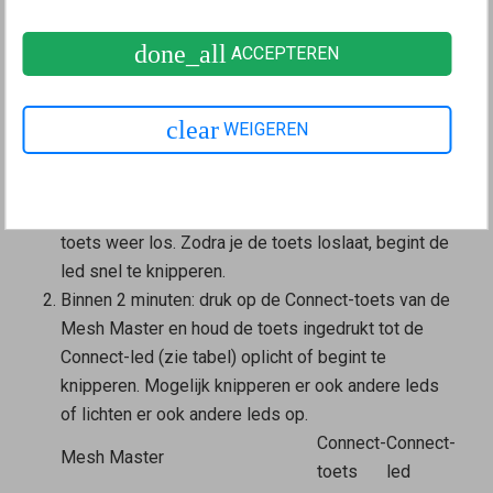
knop in het Mesh-netwerk opnemen
done_all
ACCEPTEREN
Het apparaat wordt met een druk op de knop in het
Mesh-netwerk opgenomen. Het maakt niet uit of je
eerst op de toets van de
Mesh Master
of de
Mesh
clear
WEIGEREN
Repeater
drukt. Wij raden de volgende volgorde aan:
Druk kort (gedurende ongeveer 1 seconde) op de
Connect-toets van de FRITZ!Repeater en laat de
toets weer los. Zodra je de toets loslaat, begint de
led snel te knipperen.
Binnen 2 minuten: druk op de Connect-toets van de
Mesh Master
en houd de toets ingedrukt tot de
Connect-led (zie tabel) oplicht of begint te
knipperen. Mogelijk knipperen er ook andere leds
of lichten er ook andere leds op.
Connect-
Connect-
Mesh Master
toets
led