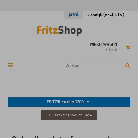
privé
zakelijk (excl. btw)
WINKELWAGEN
(LEEG)
FRITZ!Repeater 1200
Back to Product Page