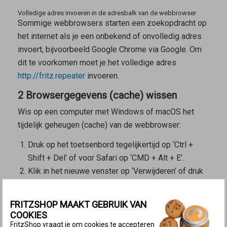
Volledige adres invoeren in de adresbalk van de webbrowser
Sommige webbrowsers starten een zoekopdracht op
het internet als je een onbekend of onvolledig adres
invoert, bijvoorbeeld Google Chrome via Google. Om
dit te voorkomen moet je het volledige adres
http://fritz.repeater
invoeren.
2 Browsergegevens (cache) wissen
Wis op een computer met Windows of macOS het
tijdelijk geheugen (cache) van de webbrowser:
Druk op het toetsenbord tegelijkertijd op ‘Ctrl +
Shift + Del’ of voor Safari op ‘CMD + Alt + E’.
Klik in het nieuwe venster op ‘Verwijderen’ of druk
op de entertoets.
3 Gebruikersinterface via Mesh-overzicht
FRITZSHOP MAAKT GEBRUIK VAN
van de Mesh Master openen
COOKIES
FritzShop vraagt je om cookies te accepteren