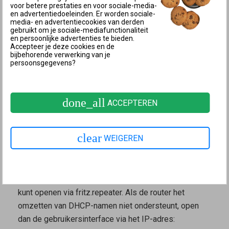
Als je de FRITZ!Repeater gebruikt met een FRITZ!Box
voor betere prestaties en voor sociale-media-
en advertentiedoeleinden. Er worden sociale-
of een FRITZ!Repeater in de Mesh-bedrijfsmodus
media- en advertentiecookies van derden
Mesh Master
, kun je de gebruikersinterface van de
gebruikt om je sociale-mediafunctionaliteit
en persoonlijke advertenties te bieden.
repeater openen via de gebruikersinterface van de
Accepteer je deze cookies en de
bijbehorende verwerking van je
Mesh Master
:
persoonsgegevens?
Klik in de
gebruikersinterface van de
Mesh Master
op ‘Thuisnetwerk’.
done_all
ACCEPTEREN
Klik in het menu ‘Thuisnetwerk’ op ‘Mesh’.
Klik op de link of naam van de repeater.
4 Gebruikersinterface openen via IP-adres
clear
WEIGEREN
Als je de FRITZ!Repeater met een andere router
gebruikt, moet de router het omzetten van DHCP-
namen ondersteunen, zodat je de gebruikersinterface
kunt openen via
fritz.repeater
. Als de router het
omzetten van DHCP-namen niet ondersteunt, open
dan de gebruikersinterface via het IP-adres: