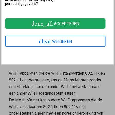
persoonsgegevens?
sturen. Dit is niet mogelijk als in de
Mesh Master
verschillende namen zijn ingesteld voor het 2,4 GHz-
en 5 GHz-Wi-Fi-netwerk of als de andere FRITZ!-
done_all
ACCEPTEREN
apparaten niet goed in het Mesh-netwerk zijn
opgenomen. In dit geval moet je het
Wi-Fi-netwerk
van de
Mesh Master
optimaliseren
.
clear
WEIGEREN
De Wi-Fi-apparaten moeten de standaarden 802.11k
en 802.11v ondersteunen, zodat de
Mesh Master
ze
kan aansturen.
Wi-Fi-apparaten die de Wi-Fi-standaarden 802.11k en
802.11v ondersteunen, kan de
Mesh Master
zonder
onderbreking naar een ander Wi-Fi-netwerk of naar
een ander Wi-Fi-toegangspunt sturen.
De
Mesh Master
kan oudere Wi-Fi-apparaten die de
Wi-Fi-standaarden 802.11k en 802.11v niet
ondersteunen alleen met een korte onderbreking van