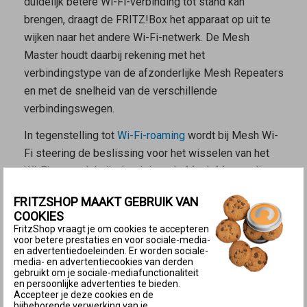
duidelijk betere Wi-Fi-verbinding tot stand kan
brengen, draagt de FRITZ!Box het apparaat op uit te
wijken naar het andere Wi-Fi-netwerk. De
Mesh
Master
houdt daarbij rekening met het
verbindingstype van de afzonderlijke
Mesh Repeaters
en met de snelheid van de verschillende
verbindingswegen.
In tegenstelling tot
Wi-Fi-roaming
wordt bij Mesh Wi-
Fi steering de beslissing voor het wisselen van het
Wi-Fi-netwerk beïnvloed door de
Mesh Master
die
het Wi-Fi-apparaat een wisselverzoek stuurt. De
FRITZSHOP MAAKT GEBRUIK VAN
beslissing om te wisselen ligt echter bij het Wi-Fi-
COOKIES
apparaat zelf.
FritzShop vraagt je om cookies te accepteren
voor betere prestaties en voor sociale-media-
Voorwaarden voor Mesh Wi-Fi steering
en advertentiedoeleinden. Er worden sociale-
media- en advertentiecookies van derden
De
Mesh Master
is in de fabrieksinstellingen zo
gebruikt om je sociale-mediafunctionaliteit
en persoonlijke advertenties te bieden.
ingesteld dat hij Wi-Fi-apparaten naar het andere Wi-
Accepteer je deze cookies en de
bijbehorende verwerking van je
Fi-netwerk of naar een ander Wi-Fi-toegangspunt kan