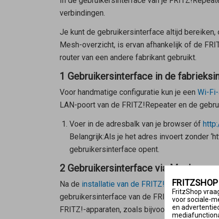
In de gebruikersinterface van je FRITZ!Repeater 
verbindingen.
Je kunt de gebruikersinterface altijd bereiken
Mesh-overzicht, is ervan afhankelijk of de FRI
router van een andere fabrikant gebruikt.
1 Gebruikersinterface in de fabrieksi
Voor handmatige configuratie kun je een
Wi-Fi
LAN-poort van de FRITZ!Repeater en de gebrui
Voer in de adresbalk van je browser óf
http:
Belangrijk:
Als je het adres invoert zonder ‘
gebruikersinterface opent.
2 Gebruikersinterface via Mesh-ove
FRITZSHOP
Na de
installatie van de FRITZ!Repeater achte
FritzShop vraag
gebruikersinterface van de FRITZ!Repeater ge
voor sociale-m
en advertentie
FRITZ!-apparaten, zoals bijvoorbeeld FRITZ!S
mediafunctional