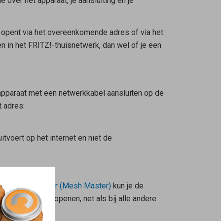
e over het apparaat, je aansluiting en je
ce opent via het overeenkomende adres of via het
n in het FRITZ!-thuisnetwerk, dan wel of je een
pparaat met een netwerkkabel aansluiten op de
 adres:
tvoert op het internet en niet de
e FRITZ!Repeater (
Mesh Master
)
kun je de
de
Mesh Master
openen, net als bij alle andere