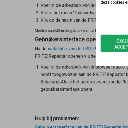
deze cookies e
Voer in de adresbalk van je browser
http://f
Klik in het menu ‘Thuisnetwerk’ op ‘Mesh’.
Klik op de naam van de FRITZ!Repeater.
Mesh-overzicht in de gebruikersinterface van de FRITZ!B
Gebruikersinterface openen bij gebru
don
ACCE
Na de
installatie van de FRITZ!Repeater die a
FRITZ!Repeater openen via het IP-adres:
Voer in de adresbalk van je browser http://
heeft toegewezen aan de FRITZ!Repeater kun
Belangrijk:
Als je het adres invoert zonder ‘
gebruikersinterface opent.
Hulp bij problemen:
Gebruikersinterface van de FRITZ!Repeater k