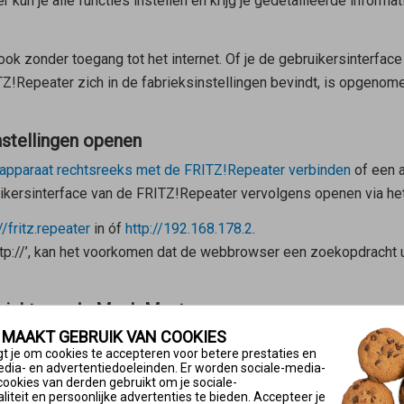
kun je alle functies instellen en krijg je gedetailleerde informati
, ook zonder toegang tot het internet. Of je de gebruikersinterfa
TZ!Repeater zich in de fabrieksinstellingen bevindt, is opgenome
nstellingen openen
-apparaat rechtsreeks met de FRITZ!Repeater verbinden
of een a
kersinterface van de FRITZ!Repeater vervolgens openen via het
//fritz.repeater
in óf
http://192.168.178.2
.
http://’, kan het voorkomen dat de webbrowser een zoekopdracht ui
rzicht van de Mesh Master openen
 MAAKT GEBRUIK VAN COOKIES
r de FRITZ!Box
of de
installatie van de FRITZ!Repeater achter d
t je om cookies te accepteren voor betere prestaties en
makkelijk met een klik van de muis via het Mesh-overzicht van 
edia- en advertentiedoeleinden. Er worden sociale-media-
cookies van derden gebruikt om je sociale-
mart Gateway of FRITZ!Powerline:
iteit en persoonlijke advertenties te bieden. Accepteer je