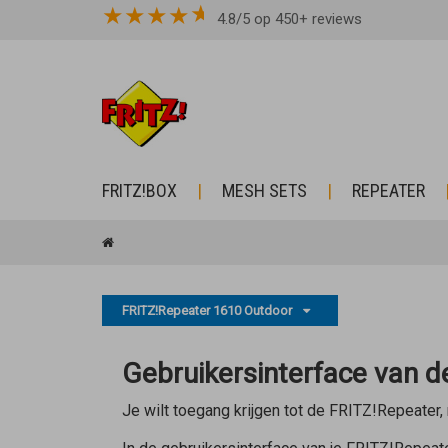
★
★
★
★
4.8/5 op 450+ reviews
FRITZ!BOX
MESH SETS
REPEATER
FRITZ!Repeater 1610 Outdoor
Gebruikersinterface van 
Je wilt toegang krijgen tot de FRITZ!Repeater, 