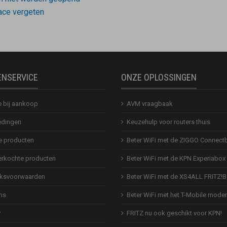
ace vergeten
ENSERVICE
ONZE OPLOSSINGEN
e bij aankoop
AVM vraagbaak
dingen
Keuzehulp voor routers thuis
 producten
Beter WiFi met de ZIGGO Connect
erkochte producten
Beter WiFi met de KPN Experiabox
ksvoorwaarden
Beter WiFi met de XS4ALL FRITZ!
ns
Beter WiFi met het T-Mobile mod
y
FRITZ nu ook geschikt voor KPN!