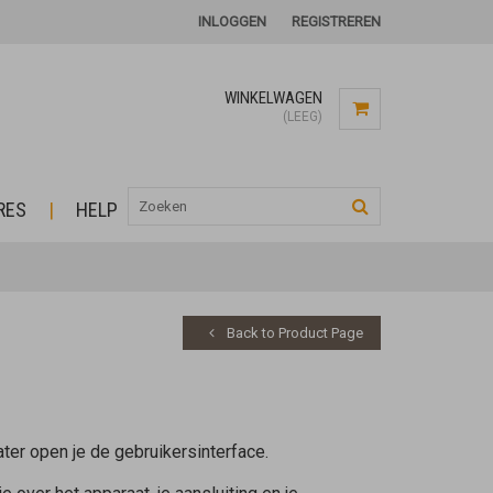
INLOGGEN
REGISTREREN
WINKELWAGEN
(LEEG)
RES
HELP
Back to Product Page
ater open je de gebruikersinterface.