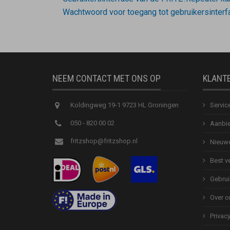
Wachtwoord voor toegang tot gebruikersinterf
NEEM CONTACT MET ONS OP
KLANT
Koldingweg 19-1 9723 HL Groningen
Servic
050 - 820 00 02
Aanbie
fritzshop@fritzshop.nl
Nieuwe
Best v
Gebrui
Over o
Privac