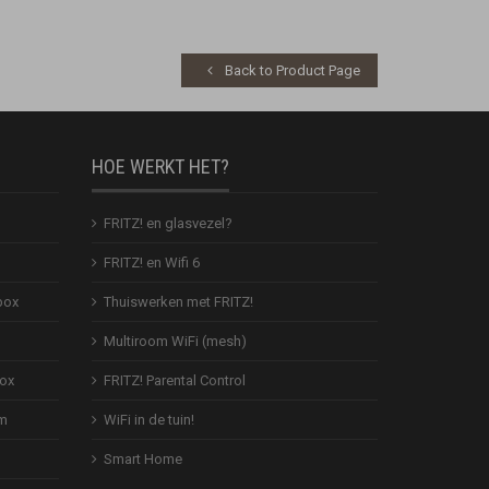
Back to Product Page
HOE WERKT HET?
FRITZ! en glasvezel?
FRITZ! en Wifi 6
box
Thuiswerken met FRITZ!
Multiroom WiFi (mesh)
Box
FRITZ! Parental Control
em
WiFi in de tuin!
Smart Home