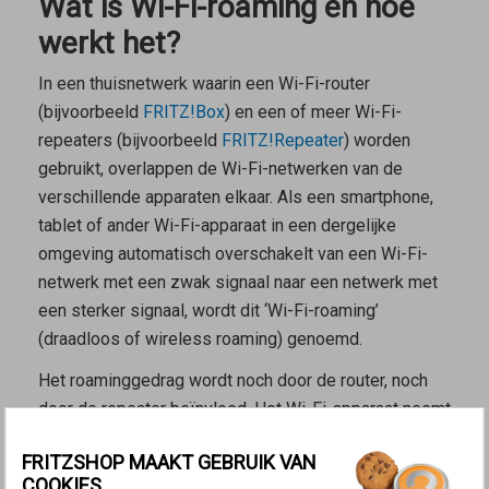
Wat is Wi-Fi-roaming en hoe
werkt het?
In een thuisnetwerk waarin een Wi-Fi-router
(bijvoorbeeld
FRITZ!Box
) en een of meer Wi-Fi-
repeaters (bijvoorbeeld
FRITZ!Repeater
) worden
gebruikt, overlappen de Wi-Fi-netwerken van de
verschillende apparaten elkaar. Als een smartphone,
tablet of ander Wi-Fi-apparaat in een dergelijke
omgeving automatisch overschakelt van een Wi-Fi-
netwerk met een zwak signaal naar een netwerk met
een sterker signaal, wordt dit ‘Wi-Fi-roaming’
(draadloos of wireless roaming) genoemd.
Het roaminggedrag wordt noch door de router, noch
door de repeater beïnvloed. Het Wi-Fi-apparaat neemt
zelfstandig de beslissing om over te schakelen naar
FRITZSHOP MAAKT GEBRUIK VAN
een ander Wi-Fi-netwerk zodra de het ontvang- en
COOKIES