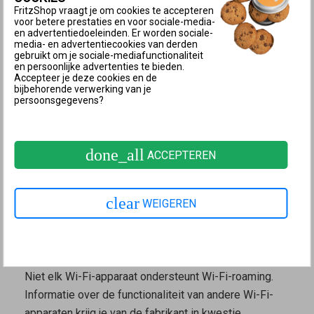
zendvermogen onder een door de fabrikant
FritzShop vraagt je om cookies te accepteren
aangegeven grens komt.
voor betere prestaties en voor sociale-media-
en advertentiedoeleinden. Er worden sociale-
media- en advertentiecookies van derden
Tijdens het overschakelen naar een een ander Wi-Fi-
gebruikt om je sociale-mediafunctionaliteit
netwerk, worden de netwerk- en dataverbindingen
en persoonlijke advertenties te bieden.
Accepteer je deze cookies en de
(bijvoorbeeld VoIP-gesprekken, videostreams of
bijbehorende verwerking van je
persoonsgegevens?
downloads) tijdelijk onderbroken. Als de router en de
repeater identieke namen voor het Wi-Fi-netwerk
(SSID), dezelfde netwerksleutel en dezelfde Wi-Fi-
done_all
ACCEPTEREN
kanalen gebruiken, kan de duur van de onderbreking bij
Wi-Fi-roaming worden beperkt tot een minimum. In
tegenstelling tot Wi-Fi-roaming kan de FRITZ!Box
clear
WEIGEREN
actuele Wi-Fi-apparaten via
Mesh Wi-Fi steering
zonder onderbreking naar het optimale Wi-Fi-netwerk
sturen.
Niet elk Wi-Fi-apparaat ondersteunt Wi-Fi-roaming.
Informatie over de functionaliteit van andere Wi-Fi-
apparaten krijg je van de fabrikant in kwestie.