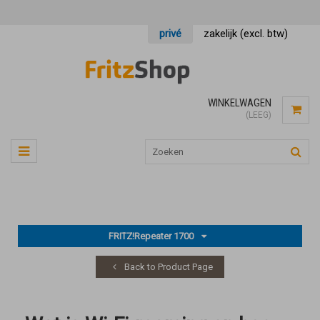
privé
zakelijk (excl. btw)
WINKELWAGEN
(LEEG)
FRITZ!Repeater 1700
Back to Product Page