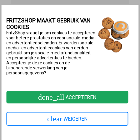
1 HTTPS-pagina in de webbrowser openen
FRITZSHOP MAAKT GEBRUIK VAN
Als de optie ‘Aanmelding bij de toegang voor
COOKIES
gasten/hotspot alleen toestaan na instemming met de
FritzShop vraagt je om cookies te accepteren
voor betere prestaties en voor sociale-media-
gebruiksvoorwaarden’ is ingeschakeld, wordt alleen
en advertentiedoeleinden. Er worden sociale-
internettoegang verleend nadat is ingestemd met
media- en advertentiecookies van derden
gebruikt om je sociale-mediafunctionaliteit
deze gebruiksvoorwaarden. De captiveportal met de
en persoonlijke advertenties te bieden.
gebruiksvoorwaarden wordt echter alleen
Accepteer je deze cookies en de
bijbehorende verwerking van je
weergegeven als er een HTTPS-website wordt
persoonsgegevens?
geopend:
Open in een webbrowser een een HTTPS-pagina,
done_all
ACCEPTEREN
bijvoorbeeld
https://fritz.com
. De FRITZ!Repeater
geeft nu de captiveportal voor de toegang voor
gasten weer.
clear
WEIGEREN
Ga akkoord met de gebruiksvoorwaarden van de
toegang voor gasten.