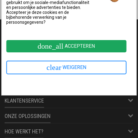
gebruikt om je sociale-mediafunctionaliteit
Back to Product Page
en persoonlijke advertenties te bieden.
Accepteer je deze cookies en de
bijbehorende verwerking van je
persoonsgegevens?
NEEM CONTACT MET ONS OP
done_all
ACCEPTEREN
clear
WEIGEREN
KLANTENSERVICE
ONZE OPLOSSINGEN
HOE WERKT HET?