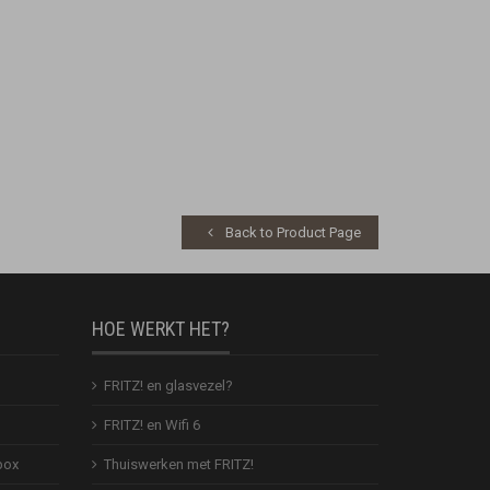
Back to Product Page
HOE WERKT HET?
FRITZ! en glasvezel?
FRITZ! en Wifi 6
box
Thuiswerken met FRITZ!