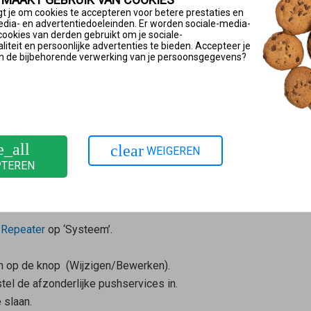
t je om cookies te accepteren voor betere prestaties en
h Master
de volgende gegevens automatisch aan. Bij kleinere l
edia- en advertentiedoeleinden. Er worden sociale-media-
je e-mailprovider.
cookies van derden gebruikt om je sociale-
iteit en persoonlijke advertenties te bieden. Accepteer je
n de bijbehorende verwerking van je persoonsgegevens?
MTP-server van je e-mailprovider in.
5, voer dan bij ‘Poort’ de poort in waarmee de server communiceer
e optie ‘Deze server ondersteunt een beveiligde verbinding (SSL
en na het toepassen van de instellingen’ (‘E-mailverzending na he
 automatisch verstuurd.
e_all
clear
WEIGEREN
 en volg de aanwijzingen van de wizard.
PTEREN
ld en de
Mesh Master
verstuurt een testmail naar je e-mailaccoun
!Repeater
op ‘Systeem’.
en op de knop
(Wijzigen/Bewerken).
stel de afzonderlijke pushservices in.
 slaan.