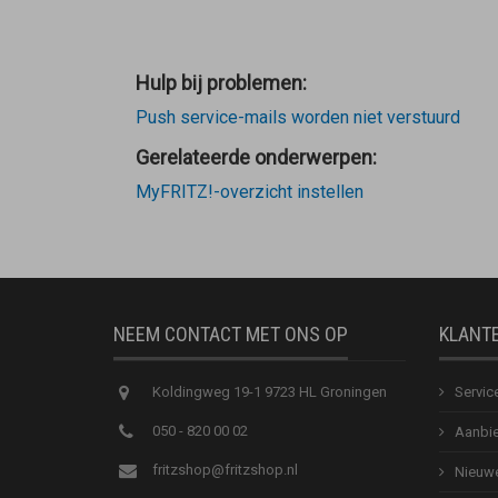
Hulp bij problemen:
Push service-mails worden niet verstuurd
Gerelateerde onderwerpen:
MyFRITZ!-overzicht instellen
NEEM CONTACT MET ONS OP
KLANT
Koldingweg 19-1 9723 HL Groningen
Servic
050 - 820 00 02
Aanbie
fritzshop@fritzshop.nl
Nieuwe