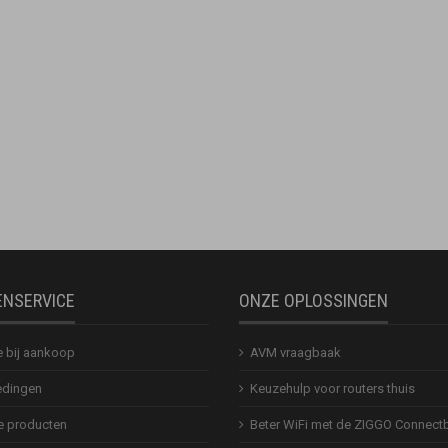
ENSERVICE
ONZE OPLOSSINGEN
e bij aankoop
AVM vraagbaak
dingen
Keuzehulp voor routers thuis
 producten
Beter WiFi met de ZIGGO Connect