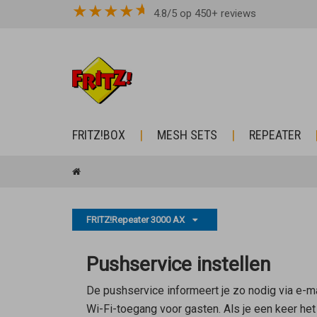
★
★
★
★
4.8/5 op 450+ reviews
FRITZ!BOX
MESH SETS
REPEATER
FRITZ!Repeater 3000 AX
Pushservice instellen
De pushservice informeert je zo nodig via e-m
Wi-Fi-toegang voor gasten. Als je een keer he