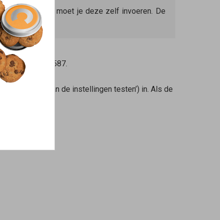
okale providers moet je deze zelf invoeren. De
t, bijvoorbeeld 587.
)’ in.
t toepassen van de instellingen testen’) in. Als de
t.