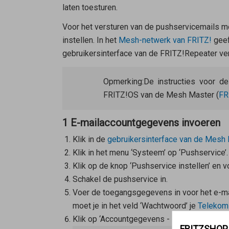
laten toesturen.
Voor het versturen van de pushservicemails m
instellen. In het
Mesh-netwerk van FRITZ!
geef
gebruikersinterface van de FRITZ!Repeater ver
Opmerking:
De instructies voor d
FRITZ!OS van de
Mesh Master
(
FR
1 E-mailaccountgegevens invoeren
Klik in de
gebruikersinterface van de
Mesh 
Klik in het menu ‘Systeem’ op ‘Pushservice’.
Klik op de knop ‘Pushservice instellen’ en vo
Schakel de pushservice in.
Voer de toegangsgegevens in voor het e-mai
moet je in het veld ‘Wachtwoord’ je
Telekom
Klik op ‘Accountgegevens - meer instellingen
FRITZSHOP