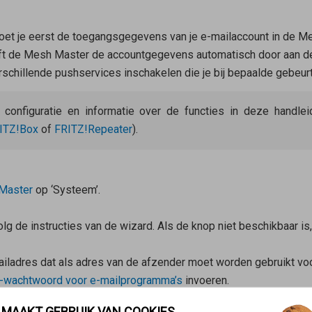
oet je eerst de toegangsgegevens van je e-mailaccount in de
Me
t de
Mesh Master
de accountgegevens automatisch door aan de 
schillende pushservices inschakelen die je bij bepaalde gebeur
e configuratie en informatie over de functies in deze handl
ITZ!Box
of
FRITZ!Repeater
).
Master
op ‘Systeem’.
lg de instructies van de wizard. Als de knop niet beschikbaar is, 
ladres dat als adres van de afzender moet worden gebruikt voo
-wachtwoord voor e-mailprogramma’s
invoeren.
’ (‘Accountgegevens - andere instellingen’).
 MAAKT GEBRUIK VAN COOKIES