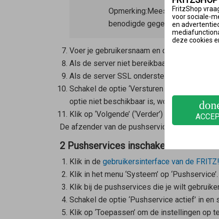
FritzShop vraag
Opmerking:
Meestal vult de
Mes
voor sociale-m
benodigde gegevens krijg je van 
en advertentie
mediafunctional
deze cookies e
Voer je gebruikersnaam en de naam van de S
Als de server niet bereikbaar is via poort 2
Als de server SSL ondersteunt, schakel da d
Schakel de optie ‘Versturen van e-mails test
optie niet beschikbaar is, wordt de testmail
don
Klik op ‘Volgende’ (‘Verder’) of ‘Toepassen’
ACCE
De afzender van de pushservice is nu ingeste
2 Pushservices inschakelen
Klik in de
gebruikersinterface van de FRITZ
Klik in het menu ‘Systeem’ op ‘Pushservice’.
Klik bij de pushservices die je wilt gebruik
Schakel de optie ‘Pushservice actief’ in en 
Klik op ‘Toepassen’ om de instellingen op te