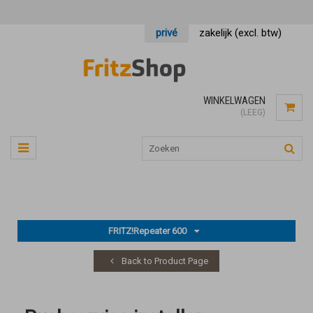
privé
zakelijk (excl. btw)
WINKELWAGEN
(LEEG)
FRITZ!Repeater 600
Back to Product Page