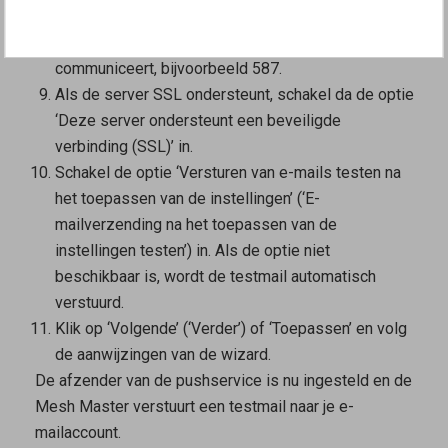
Als de server niet bereikbaar is via poort 25, voer
dan bij ‘Poort’ de poort in waarmee de server
communiceert, bijvoorbeeld 587.
Als de server SSL ondersteunt, schakel da de optie
‘Deze server ondersteunt een beveiligde
verbinding (SSL)’ in.
Schakel de optie ‘Versturen van e-mails testen na
het toepassen van de instellingen’ (‘E-
mailverzending na het toepassen van de
instellingen testen’) in. Als de optie niet
beschikbaar is, wordt de testmail automatisch
verstuurd.
Klik op ‘Volgende’ (‘Verder’) of ‘Toepassen’ en volg
de aanwijzingen van de wizard.
De afzender van de pushservice is nu ingesteld en de
Mesh Master
verstuurt een testmail naar je e-
mailaccount.