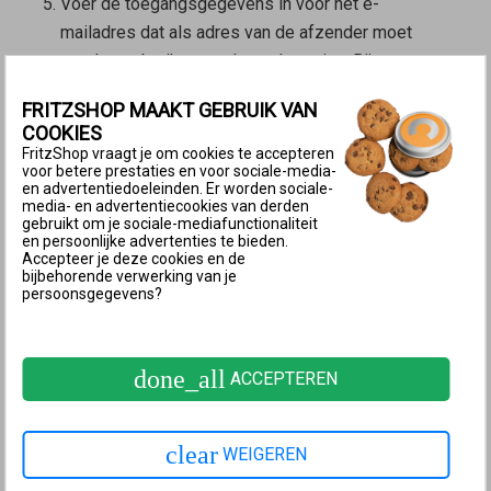
Voer de toegangsgegevens in voor het e-
mailadres dat als adres van de afzender moet
worden gebruikt voor de pushservice. Bij e-
mailadressen van T-Online moet je in het veld
FRITZSHOP MAAKT GEBRUIK VAN
‘Wachtwoord’ je
Telekom-wachtwoord voor e-
COOKIES
mailprogramma’s
invoeren.
FritzShop vraagt je om cookies te accepteren
voor betere prestaties en voor sociale-media-
Klik op ‘Accountgegevens - meer instellingen’
en advertentiedoeleinden. Er worden sociale-
(‘Accountgegevens - andere instellingen’).
media- en advertentiecookies van derden
gebruikt om je sociale-mediafunctionaliteit
en persoonlijke advertenties te bieden.
Opmerking:
Meestal vult de
Mesh
Accepteer je deze cookies en de
bijbehorende verwerking van je
Master
de volgende gegevens
persoonsgegevens?
automatisch aan. Bij kleinere lokale
providers moet je deze zelf
invoeren. De benodigde gegevens
done_all
ACCEPTEREN
krijg je van je e-mailprovider.
clear
Voer je gebruikersnaam en de naam van de SMTP-
WEIGEREN
server van je e-mailprovider in.