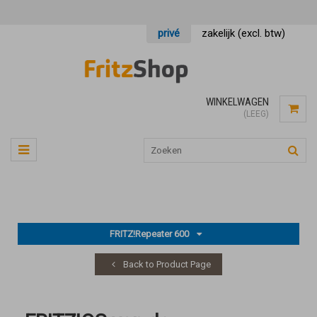
privé
zakelijk (excl. btw)
WINKELWAGEN
(LEEG)
FRITZ!Repeater 600
Back to Product Page