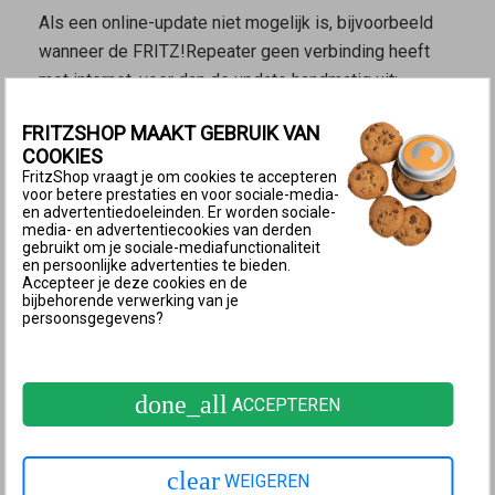
Als een online-update niet mogelijk is, bijvoorbeeld
wanneer de FRITZ!Repeater geen verbinding heeft
met internet, voer dan de update handmatig uit:
FRITZ!OS-bestand downloaden
FRITZSHOP MAAKT GEBRUIK VAN
Download eerst het FRITZ!OS-bestand. Als je met je
COOKIES
FritzShop vraagt je om cookies te accepteren
eigen FRITZ!Repeater geen verbinding met internet
voor betere prestaties en voor sociale-media-
kunt maken, kun je het bestand bijvoorbeeld ook
en advertentiedoeleinden. Er worden sociale-
media- en advertentiecookies van derden
downloaden op een smartphone met een mobiele
gebruikt om je sociale-mediafunctionaliteit
en persoonlijke advertenties te bieden.
internetverbinding of op een computer bij bijvoorbeeld
Accepteer je deze cookies en de
je buren of op kantoor:
bijbehorende verwerking van je
persoonsgegevens?
Open in een webbrowser
download.avm.de/fritzwlan/
.
Ga naar de map voor jouw model repeater. Er zijn
done_all
ACCEPTEREN
twee varianten van de FRITZ!Repeater 600. Als er
op het typeplaatje aan de onderkant van het
clear
WEIGEREN
apparaat ‘v2’ staat, ga dan naar de map