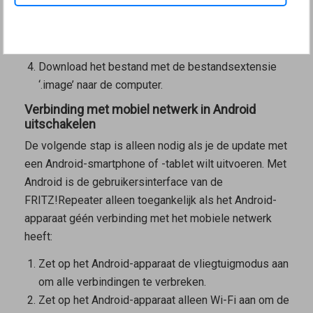
‘fritzrepeater-600v2’.
Ga vervolgens naar de submap ‘deutschland’ of
‘other’ en ten slotte naar de map ‘fritz.os’.
Download het bestand met de bestandsextensie
‘.image’ naar de computer.
Verbinding met mobiel netwerk in Android
uitschakelen
De volgende stap is alleen nodig als je de update met
een Android-smartphone of -tablet wilt uitvoeren. Met
Android is de gebruikersinterface van de
FRITZ!Repeater alleen toegankelijk als het Android-
apparaat géén verbinding met het mobiele netwerk
heeft:
Zet op het Android-apparaat de vliegtuigmodus aan
om alle verbindingen te verbreken.
Zet op het Android-apparaat alleen Wi-Fi aan om de