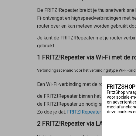
De FRITZ!Repeater breidt je thuisnetwerk snel 
Fi-ontvangst en highspeedverbindingen met he
router over en kan meteen worden gebruikt door
Je kunt de FRITZ!Repeater met je router verbin
gebruikt.
1 FRITZ!Repeater via Wi-Fi met de r
Verbindingsscenario voor het verbindingstype Wi-Fi-bri
Een Wi-Fi-verbinding met de router is zinvol 
FRITZSHOP
FritzShop vraag
de FRITZ!Repeater binnen het Wi-Fi-bereik van
voor sociale-m
en advertentie
de FRITZ!Repeater zo nodig snel en gemakkeli
mediafunctional
Zo doe je dat:
FRITZ!Repeater via Wi-Fi met ro
deze cookies e
2 FRITZ!Repeater via LAN met de ro