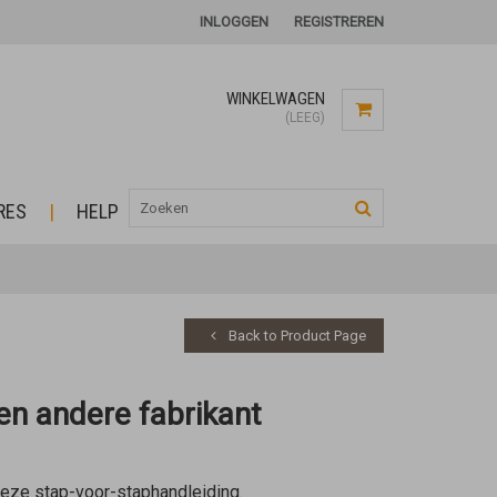
INLOGGEN
REGISTREREN
WINKELWAGEN
(LEEG)
RES
HELP
Back to Product Page
en andere fabrikant
eze stap-voor-staphandleiding.