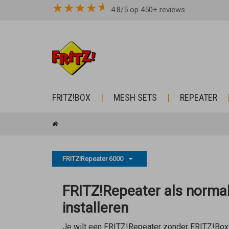
★
★
★
★
4.8/5 op 450+ reviews
FRITZ!BOX
MESH SETS
REPEATER
FRITZ!Repeater 6000
FRITZ!Repeater als normal
installeren
Je wilt een FRITZ!Repeater zonder FRITZ!Box 