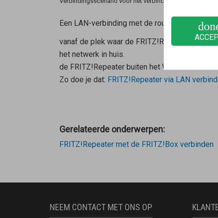
Verbindingsscenario voor het verbindingstype LAN-brid
Een LAN-verbinding met de router is zinvol w
don
ACCE
vanaf de plek waar de FRITZ!Repeater wordt g
het netwerk in huis.
de FRITZ!Repeater buiten het Wi-Fi-bereik van
Zo doe je dat:
FRITZ!Repeater via LAN verbinde
Gerelateerde onderwerpen:
FRITZ!Repeater met de FRITZ!Box verbinden
NEEM CONTACT MET ONS OP
KLANT