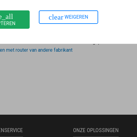
ge
anneer
e_all
clear
WEIGEREN
PTEREN
ebruikt een LAN-verbinding met de router kan worden gemaakt, b
 de router in het thuisnetwerk moet worden geplaatst.
n met router van andere fabrikant
ENSERVICE
ONZE OPLOSSINGEN