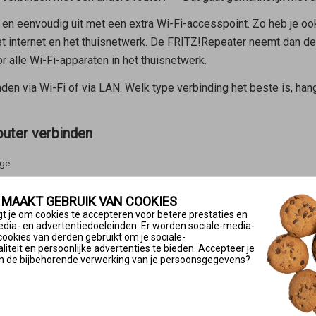
en eenvoudig uit met een extra Wi-Fi-accesspoint. Zo heb je ook 
t internet en het thuisnetwerk. De FRITZ!Repeater neemt dan d
 alle Wi-Fi-apparaten in het thuisnetwerk.
den via Wi-Fi of via LAN. Welk type verbinding het beste is, ha
outer verbinden
dge
wanneer
 MAAKT GEBRUIK VAN COOKIES
t je om cookies te accepteren voor betere prestaties en
 de Wi-Fi-router moet worden geplaatst.
edia- en advertentiedoeleinden. Er worden sociale-media-
cookies van derden gebruikt om je sociale-
jk moet worden verplaatst.
iteit en persoonlijke advertenties te bieden. Accepteer je
uter van andere fabrikant verbinden
n de bijbehorende verwerking van je persoonsgegevens?
uter verbinden