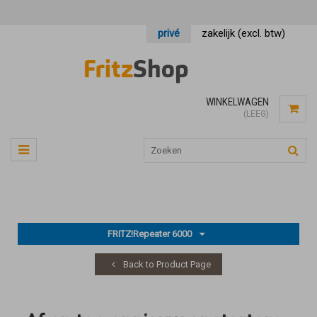
privé
zakelijk (excl. btw)
WINKELWAGEN
(LEEG)
FRITZ!Repeater 6000
Back to Product Page