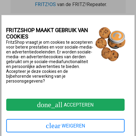
FRITZ!OS
van de FRITZ!Repeater.
Doorloop de onderstaande instructies stap voor stap.
Controleer na elke stap of het probleem is opgelost.
FRITZSHOP MAAKT GEBRUIK VAN
COOKIES
1 Meest recente FRITZ!OS installeren
FritzShop vraagt je om cookies te accepteren
voor betere prestaties en voor sociale-media-
Installeer op de FRITZ!Repeater het
meest recente
en advertentiedoeleinden. Er worden sociale-
media- en advertentiecookies van derden
FRITZ!OS
.
gebruikt om je sociale-mediafunctionaliteit
en persoonlijke advertenties te bieden.
2 Juiste netvoeding gebruiken
Accepteer je deze cookies en de
bijbehorende verwerking van je
Het gebruik van een verkeerde netvoeding is een van
persoonsgegevens?
de meest voorkomende oorzaken van storingen:
Sluit de FRITZ!Repeater met een
geschikte
done_all
ACCEPTEREN
netvoeding
op het elektriciteitsnet aan.
3 FRITZ!Repeater en instellingen
clear
controleren
WEIGEREN
Fabrieksinstellingen laden