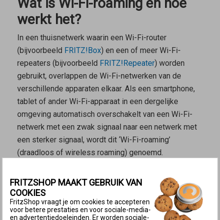
Wat is Wi-Fi-roaming en hoe
werkt het?
In een thuisnetwerk waarin een Wi-Fi-router
(bijvoorbeeld
FRITZ!Box
) en een of meer Wi-Fi-
repeaters (bijvoorbeeld
FRITZ!Repeater
) worden
gebruikt, overlappen de Wi-Fi-netwerken van de
verschillende apparaten elkaar. Als een smartphone,
tablet of ander Wi-Fi-apparaat in een dergelijke
omgeving automatisch overschakelt van een Wi-Fi-
netwerk met een zwak signaal naar een netwerk met
een sterker signaal, wordt dit ‘Wi-Fi-roaming’
(draadloos of wireless roaming) genoemd.
Het roaminggedrag wordt noch door de router, noch
FRITZSHOP MAAKT GEBRUIK VAN
door de repeater beïnvloed. Het Wi-Fi-apparaat neemt
COOKIES
zelfstandig de beslissing om over te schakelen naar
FritzShop vraagt je om cookies te accepteren
een ander Wi-Fi-netwerk zodra de het ontvang- en
voor betere prestaties en voor sociale-media-
en advertentiedoeleinden. Er worden sociale-