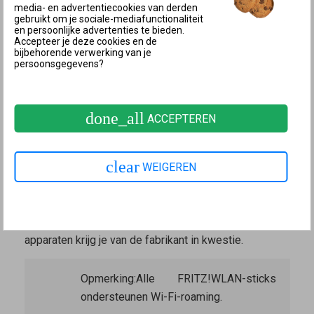
zendvermogen onder een door de fabrikant
media- en advertentiecookies van derden
gebruikt om je sociale-mediafunctionaliteit
aangegeven grens komt.
en persoonlijke advertenties te bieden.
Accepteer je deze cookies en de
Tijdens het overschakelen naar een een ander Wi-Fi-
bijbehorende verwerking van je
persoonsgegevens?
netwerk, worden de netwerk- en dataverbindingen
(bijvoorbeeld VoIP-gesprekken, videostreams of
downloads) tijdelijk onderbroken. Als de router en de
done_all
ACCEPTEREN
repeater identieke namen voor het Wi-Fi-netwerk
(SSID), dezelfde netwerksleutel en dezelfde Wi-Fi-
kanalen gebruiken, kan de duur van de onderbreking bij
clear
WEIGEREN
Wi-Fi-roaming worden beperkt tot een minimum.
Niet elk Wi-Fi-apparaat ondersteunt Wi-Fi-roaming.
Informatie over de functionaliteit van andere Wi-Fi-
apparaten krijg je van de fabrikant in kwestie.
Opmerking:
Alle FRITZ!WLAN-sticks
ondersteunen Wi-Fi-roaming.