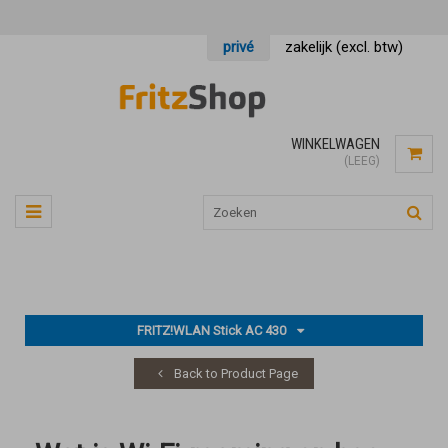
privé
zakelijk (excl. btw)
WINKELWAGEN
(LEEG)
FRITZ!WLAN Stick AC 430
Back to Product Page