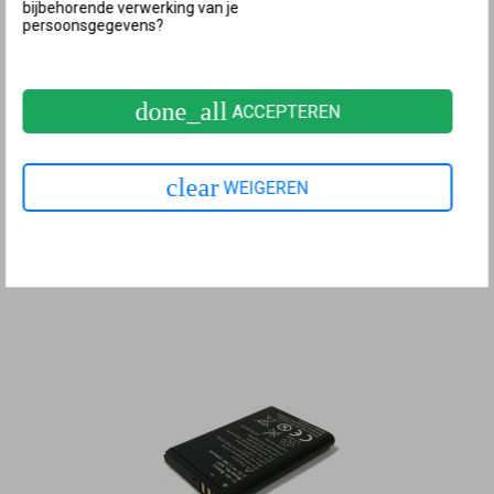
bijbehorende verwerking van je
persoonsgegevens?
FRITZ!Fon vervangende batterij/accu (3.7VDC-750mAh) (M2, C4,
done_all
ACCEPTEREN
C5, MT-F)
€ 19,50 incl. BTW
clear
WEIGEREN
BESTEL NU