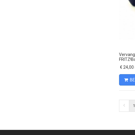
Vervang
FRITZ!Bo
€ 24,00 
BE
1