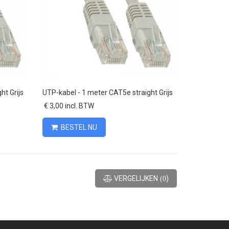
Vergelijk
ht Grijs
UTP-kabel - 1 meter CAT5e straight Grijs
€ 3,00 incl. BTW
BESTEL NU
VERGELIJKEN
)
(
0