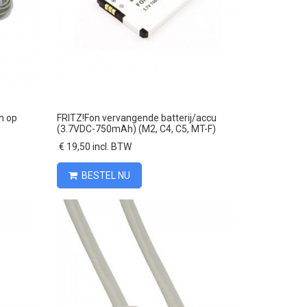
Vergelijk
n op
FRITZ!Fon vervangende batterij/accu
(3.7VDC-750mAh) (M2, C4, C5, MT-F)
€ 19,50 incl. BTW
BESTEL NU