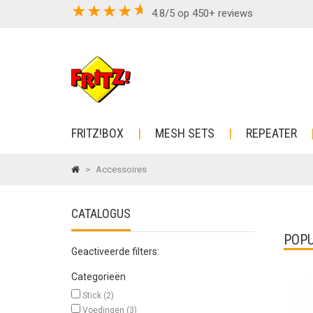
★
★
★
★
4.8/5 op 450+ reviews
FRITZ!BOX
MESH SETS
REPEATER
>
Accessoires
CATALOGUS
POPU
Geactiveerde filters:
Categorieën
Stick
(2)
Voedingen
(3)