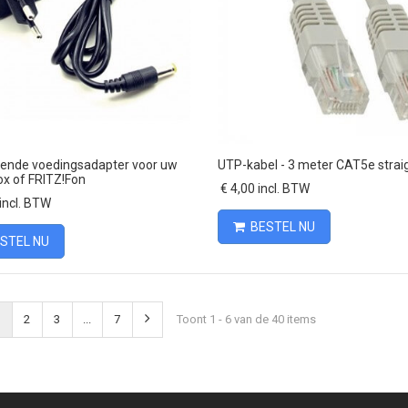
Vergelijk
Vergelijk
ende voedingsadapter voor uw
UTP-kabel - 3 meter CAT5e straig
x of FRITZ!Fon
€ 4,00 incl. BTW
incl. BTW
BESTEL NU
STEL NU
2
3
...
7
Toont 1 - 6 van de 40 items