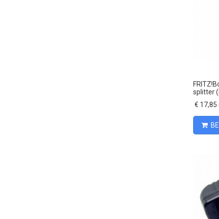
FRITZ!Bo
splitter 
€ 17,85 
BE