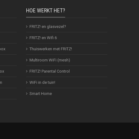
HOE WERKT HET?
FRITZ! en glasvezel?
FRITZ! en Wifi 6
box
Thuiswerken met FRITZ!
Multiroom WiFi (mesh)
Box
FRITZ! Parental Control
em
WiFi in de tuin!
Smart Home