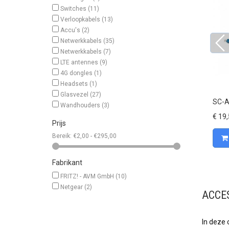
Switches
(11)
Verloopkabels
(13)
Accu's
(2)
Netwerkkabels
(35)
Netwerkkabels
(7)
LTE antennes
(9)
4G dongles
(1)
Headsets
(1)
Glasvezel
(27)
jk
Vergelijk
e...
SC-APC/LC-APC AT01 Attema...
SC-A
Wandhouders
(3)
€ 19,50 incl. BTW
€ 19,
Prijs
Bereik:
€2,00 - €295,00
BESTEL NU
Fabrikant
FRITZ! - AVM GmbH
(10)
Netgear
(2)
ACCE
In deze 