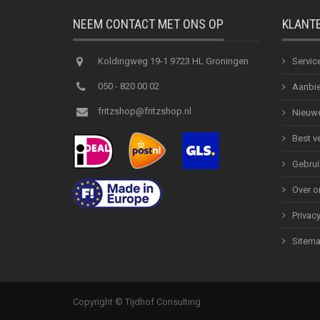
NEEM CONTACT MET ONS OP
KLANT
Koldingweg 19-1 9723 HL Groningen
Servic
050 - 820 00 02
Aanbie
fritzshop@fritzshop.nl
Nieuwe
Best v
Gebrui
Over o
Privac
Sitem
Copyright © Tijdhof Consulting