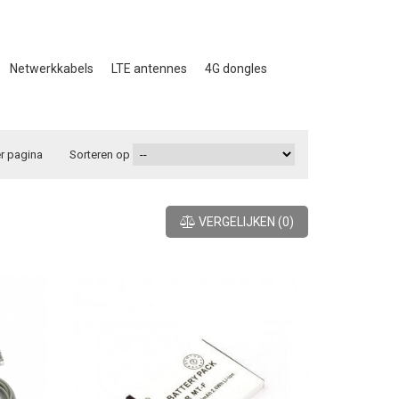
Netwerkkabels
LTE antennes
4G dongles
r pagina
Sorteren op
VERGELIJKEN
(
0
)