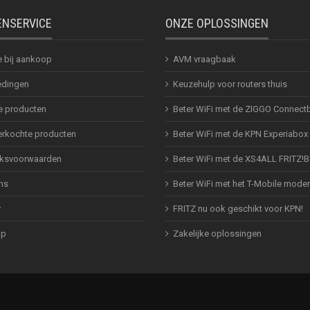
ENSERVICE
ONZE OPLOSSINGEN
e bij aankoop
AVM vraagbaak
dingen
Keuzehulp voor routers thuis
 producten
Beter WiFi met de ZIGGO Connect
erkochte producten
Beter WiFi met de KPN Experiabox
ksvoorwaarden
Beter WiFi met de XS4ALL FRITZ!
ns
Beter WiFi met het T-Mobile mod
y
FRITZ nu ook geschikt voor KPN!
ap
Zakelijke oplossingen