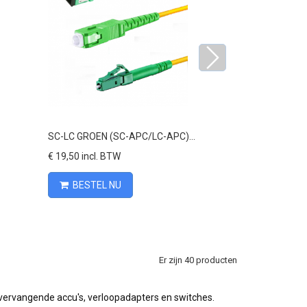
Vergelijk
Ve
SC-LC GROEN (SC-APC/LC-APC)...
Vervangende voe
€ 19,50 incl. BTW
€ 24,00 incl. BT
BESTEL NU
BESTEL N
Er zijn 40 producten
 vervangende accu's, verloopadapters en switches.