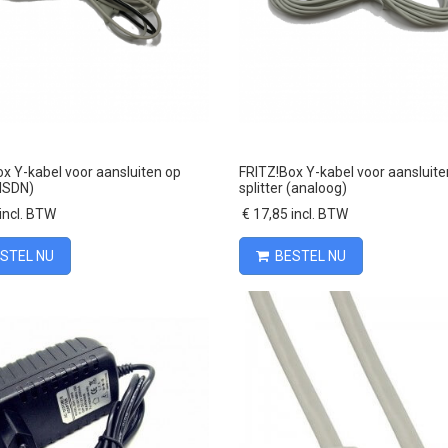
Vergelijk
Vergelijk
x Y-kabel voor aansluiten op
FRITZ!Box Y-kabel voor aansluite
(ISDN)
splitter (analoog)
incl. BTW
€ 17,85 incl. BTW
STEL NU
BESTEL NU