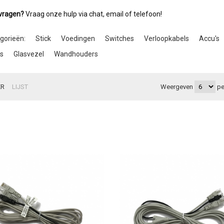
 vragen?
Vraag onze hulp via chat, email of telefoon!
gorieën:
Stick
Voedingen
Switches
Verloopkabels
Accu's
s
Glasvezel
Wandhouders
ER
LIJST
Weergeven
pe