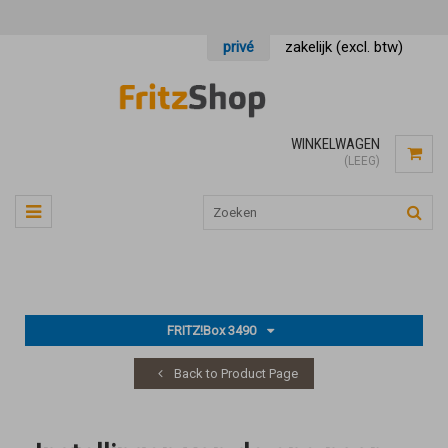
privé
zakelijk (excl. btw)
WINKELWAGEN
(LEEG)
FRITZ!Box 3490
Back to Product Page