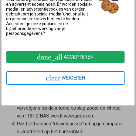
Klik in het menu "System" op "Backup".
en advertentiedoeleinden. Er worden sociale-
Klik op het tabblad "Restore".
media- en advertentiecookies van derden
gebruikt om je sociale-mediafunctionaliteit
Schakel de optie "Telephony data" in.
en persoonlijke advertenties te bieden.
Accepteer je deze cookies en de
Klik op de knop "Bladeren..." of "Bestand kiezen".
bijbehorende verwerking van je
Selecteer het bestand "FRITZ.Box[...].zip" met de
persoonsgegevens?
telefoniegegevens die je wilt herstellen.
Klik op de knop "Restore".
done_all
ACCEPTEREN
Gegevens van interne opslag herstellen
Klik in de
gebruikersinterface van de FRITZ!Box
op
"Home Network".
clear
WEIGEREN
Klik in het menu "Home Network" op "USB /
Storage".
Schakel de optie "Storage (NAS) function" in en klik
vervolgens op de interne opslag zodat de inhoud
van FRITZ!NAS wordt weergegeven.
Pak het bestand "download.zip" uit op je computer,
bijvoorbeeld op het bureaublad.