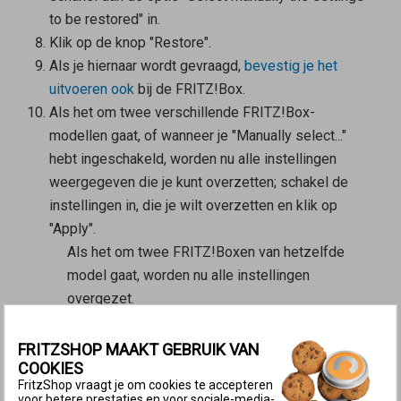
to be restored" in.
Klik op de knop "Restore".
Als je hiernaar wordt gevraagd,
bevestig je het
uitvoeren ook
bij de FRITZ!Box.
Als het om
twee verschillende FRITZ!Box-
modellen
gaat, of wanneer je "Manually select..."
hebt ingeschakeld, worden nu alle instellingen
weergegeven die je kunt overzetten; schakel de
instellingen in, die je wilt overzetten en klik op
"Apply".
Als het om
twee FRITZ!Boxen van hetzelfde
model
gaat, worden nu alle instellingen
overgezet.
Telefoniegegevens herstellen
FRITZSHOP MAAKT GEBRUIK VAN
Klik in de
gebruikersinterface van de FRITZ!Box
op
COOKIES
"System".
FritzShop vraagt je om cookies te accepteren
voor betere prestaties en voor sociale-media-