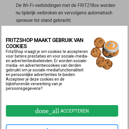
De Wi-Fi-verbindingen met de FRITZ!Box worden
nu tijdelijk verbroken en vervolgens automatisch
opnieuw tot stand gebracht.
3 Mesh-instellingen optimaliseren
FRITZSHOP MAAKT GEBRUIK VAN
De volgende stappen zijn noodzakelijk als je in het
COOKIES
thuisnetwerk van je FRITZ!Box een of meer
Mesh
FritzShop vraagt je om cookies te accepteren
Repeaters
gebruikt:
voor betere prestaties en voor sociale-media-
en advertentiedoeleinden. Er worden sociale-
Mesh-verbinding van de Mesh Repeater
media- en advertentiecookies van derden
gebruikt om je sociale-mediafunctionaliteit
controleren
en persoonlijke advertenties te bieden.
Accepteer je deze cookies en de
Klik in de
gebruikersinterface van de FRITZ!Box
op
bijbehorende verwerking van je
‘Thuisnetwerk’.
persoonsgegevens?
Klik in het menu ‘Thuisnetwerk’ op ‘Mesh’.
Als er in het Mesh-overzicht een
Mesh Repeater
done_all
staat zonder een Mesh-pictogram
, volg dan de
ACCEPTEREN
instructies van de bijpassende handleiding:
Bij verdere FRITZ!Box staat geen Mesh-