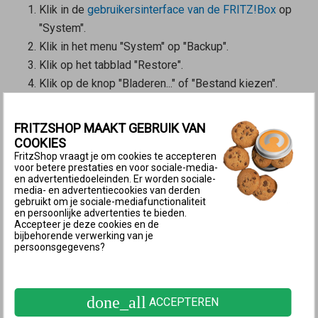
Klik in de
gebruikersinterface van de FRITZ!Box
op
"System".
Klik in het menu "System" op "Backup".
Klik op het tabblad "Restore".
Klik op de knop "Bladeren..." of "Bestand kiezen".
Selecteer het bestand "FRITZ.Box[...].export" met
de instellingen die je wilt herstellen.
FRITZSHOP MAAKT GEBRUIK VAN
Voer het wachtwoord in, dat je hebt opgegeven bij
COOKIES
FritzShop vraagt je om cookies te accepteren
het opslaan van het back-upbestand.
voor betere prestaties en voor sociale-media-
Wanneer je alleen bepaalde instellingen wilt
en advertentiedoeleinden. Er worden sociale-
media- en advertentiecookies van derden
herstellen, schakel dan de optie "Select manually
gebruikt om je sociale-mediafunctionaliteit
the settings to be restored" in.
en persoonlijke advertenties te bieden.
Accepteer je deze cookies en de
Klik op de knop "Restore" en
bevestig het
bijbehorende verwerking van je
persoonsgegevens?
uitvoeren ook
bij de FRITZ!Box, als je hiernaar
wordt gevraagd.
Schakel de instellingen in, die je wilt herstellen.
done_all
ACCEPTEREN
Klik op "Toepassen".