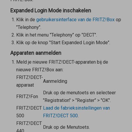
Expanded Login Mode inschakelen
Klik in de
gebruikersinterface van de FRITZ!Box
op
"Telephony".
Klik in het menu "Telephony" op "DECT".
Klik op de knop "Start Expanded Login Mode".
Apparaten aanmelden
Meld je nieuwe FRITZ!DECT-apparaten bij de
nieuwe FRITZ!Box aan:
FRITZ!DECT-
Aanmelding
apparaat
Druk op de menutoets en selecteer
FRITZ!Fon
"Registration" > "Register" > "OK".
FRITZ!DECT
Laad de fabrieksinstellingen van
500
FRITZ!DECT 500
.
FRITZ!DECT
Druk op de Menutoets.
440