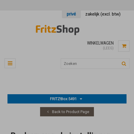
privé
zakelijk (excl. btw)
WINKELWAGEN
(LEEG)
FRITZ!Box 5491
Back to Product Page