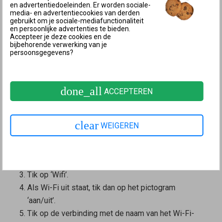
FRITZ!Box is verbonden, selecteer dan in het
en advertentiedoeleinden. Er worden sociale-
media- en advertentiecookies van derden
linkerkeuzevenster de optie ‘Ingebouwd
gebruikt om je sociale-mediafunctionaliteit
Ethernet’.
en persoonlijke advertenties te bieden.
Accepteer je deze cookies en de
Klik op ‘Geavanceerd...’.
bijbehorende verwerking van je
persoonsgegevens?
Selecteer in de weergave ‘TCP/IP’ uit de
vervolgkeuzelijst ‘Configureer IPv4:’ de optie ‘Via
DHCP’.
done_all
ACCEPTEREN
Klik op ‘OK’ om de instellingen op te slaan.
Android (bijvoorbeeld Google Pixel, Samsung
Galaxy)
clear
WEIGEREN
Open bij het Android-apparaat de instellingen.
Tik in het menu ‘Instellingen’ op ‘Netwerk en
internet’.
Tik op ‘Wifi’.
Als Wi-Fi uit staat, tik dan op het pictogram
‘aan/uit’.
Tik op de verbinding met de naam van het Wi-Fi-