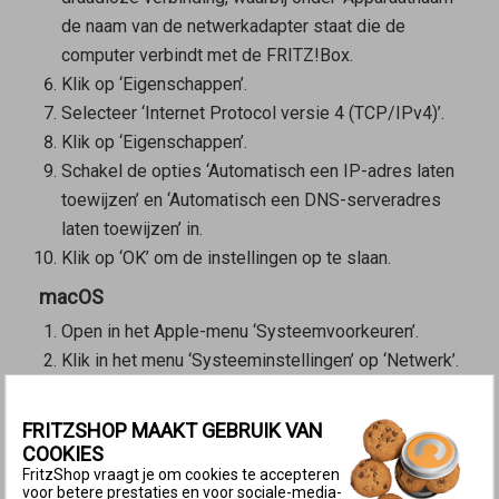
de naam van de netwerkadapter staat die de
computer verbindt met de FRITZ!Box.
Klik op ‘Eigenschappen’.
Selecteer ‘Internet Protocol versie 4 (TCP/IPv4)’.
Klik op ‘Eigenschappen’.
Schakel de opties ‘Automatisch een IP-adres laten
toewijzen’ en ‘Automatisch een DNS-serveradres
laten toewijzen’ in.
Klik op ‘OK’ om de instellingen op te slaan.
macOS
Open in het Apple-menu ‘Systeemvoorkeuren’.
Klik in het menu ‘Systeeminstellingen’ op ‘Netwerk’.
Als de computer via Wi-Fi met de FRITZ!Box is
verbonden, selecteer dan in het linkerkeuzevenster
FRITZSHOP MAAKT GEBRUIK VAN
de optie ‘Wi-Fi’.
COOKIES
Als de computer met een netwerkkabel met de
FritzShop vraagt je om cookies te accepteren
voor betere prestaties en voor sociale-media-