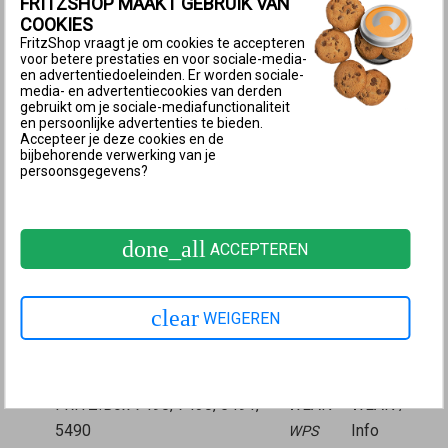
FRITZSHOP MAAKT GEBRUIK VAN
Mesh Master
en houd de toets ingedrukt tot de
COOKIES
Connect-led (zie tabel) oplicht of begint te
FritzShop vraagt je om cookies te accepteren
voor betere prestaties en voor sociale-media-
knipperen. Mogelijk knipperen er ook andere leds
en advertentiedoeleinden. Er worden sociale-
media- en advertentiecookies van derden
of lichten er ook andere leds op.
gebruikt om je sociale-mediafunctionaliteit
Connect-
Connect-
en persoonlijke advertenties te bieden.
FRITZ!Box-model
Accepteer je deze cookies en de
toets
led
bijbehorende verwerking van je
FRITZ!Box 6690, 5690 Pro, 4060
Connect
Connect
persoonsgegevens?
FRITZ!Box 6860, 6825
Connect
WLAN
FRITZ!Box 7690, 7682, 7632,
done_all
7630, 7590 (AX), 7530
ACCEPTEREN
Connect
Connect
(AX), 7520, 7510, 6890, 6850,
/ WPS
/ WPS
6670, 6660, 5690, 5590, 5530,
clear
WEIGEREN
4690, 4630, 4050
Connect
WLAN /
FRITZ!Box 6591, 6590
/ WPS
DECT
FRITZ!Box 7490, 7430, 5491,
WLAN
WLAN /
5490
Info
WPS