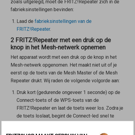
zoals uitgelegd, moet de FRITZ!Repeater zich in de
fabrieksinstellingen bevinden:
Laad de
fabrieksinstellingen van de
FRITZ!Repeater
.
2 FRITZ!Repeater met een druk op de
knop in het Mesh-netwerk opnemen
Het apparaat wordt met een druk op de knop in het
Mesh-netwerk opgenomen. Het maakt niet uit of je
eerst op de toets van de
Mesh Master
of de
Mesh
Repeater
drukt. Wij raden de volgende volgorde aan:
Druk kort (gedurende ongeveer 1 seconde) op de
Connect-toets of de WPS-toets van de
FRITZ!Repeater en laat de toets weer los. Zodra je
de toets loslaat, begint de Connect-led snel te
knipperen of de WLAN-led begint te knipperen.
Binnen 2 minuten: druk op de Connect-toets van de