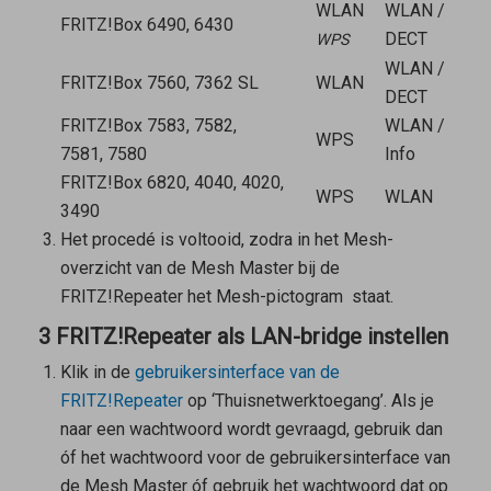
WLAN
WLAN /
FRITZ!Box 6490, 6430
DECT
WPS
WLAN /
FRITZ!Box 7560, 7362 SL
WLAN
DECT
FRITZ!Box 7583, 7582,
WLAN /
WPS
7581, 7580
Info
FRITZ!Box 6820, 4040, 4020,
WPS
WLAN
3490
Het procedé is voltooid, zodra in het Mesh-
overzicht van de
Mesh Master
bij de
FRITZ!Repeater het Mesh-pictogram
staat.
3 FRITZ!Repeater als LAN-bridge instellen
Klik in de
gebruikersinterface van de
FRITZ!Repeater
op ‘Thuisnetwerktoegang’. Als je
naar een wachtwoord wordt gevraagd, gebruik dan
óf het wachtwoord voor de gebruikersinterface van
de
Mesh Master
óf gebruik het wachtwoord dat op