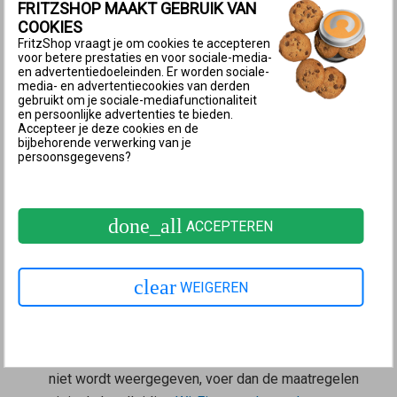
FRITZSHOP MAAKT GEBRUIK VAN
De Wi-Fi-verbinding wordt nu tot stand gebracht en
COOKIES
het iOS-apparaat heeft via de FRITZ!Box toegang
FritzShop vraagt je om cookies te accepteren
tot het internet.
voor betere prestaties en voor sociale-media-
en advertentiedoeleinden. Er worden sociale-
media- en advertentiecookies van derden
3 Computer met FRITZ!Box verbinden
gebruikt om je sociale-mediafunctionaliteit
en persoonlijke advertenties te bieden.
Windows
Accepteer je deze cookies en de
bijbehorende verwerking van je
Klik in de taakbalk van Windows op
(Start) en
persoonsgegevens?
vervolgens op
(Instellingen).
Klik in het menu "Instellingen" op "Netwerk en
internet" en vervolgens op "Wi-Fi".
done_all
ACCEPTEREN
Als je Windows 11 gebruikt, klik dan op
"Beschikbare netwerken weergeven".
clear
Klik in de lijst met beschikbare netwerken op de
WEIGEREN
naam van het Wi-Fi-netwerk (SSID) van de
FRITZ!Box en klik vervolgens op "Verbinding
maken". Als het Wi-Fi-netwerk van je FRITZ!Box
niet wordt weergegeven, voer dan de maatregelen