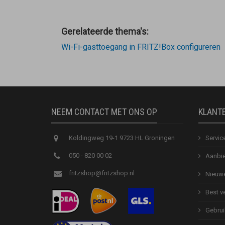
Gerelateerde thema's:
Wi-Fi-gasttoegang in FRITZ!Box configureren
NEEM CONTACT MET ONS OP
KLANT
Koldingweg 19-1 9723 HL Groningen
Servic
050 - 820 00 02
Aanbie
fritzshop@fritzshop.nl
Nieuwe
Best v
Gebrui