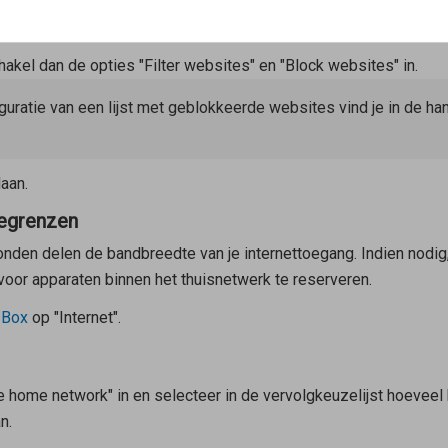
ns geblokkeerd
akel dan de opties "Filter websites" en "Block websites" in.
guratie van een lijst met geblokkeerde websites vind je in de ha
aan.
begrenzen
onden delen de bandbreedte van je internettoegang. Indien nodi
oor apparaten binnen het thuisnetwerk te reserveren.
!Box
op "Internet".
e home network" in en selecteer in de vervolgkeuzelijst hoeve
n.