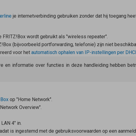
rline
je internetverbinding gebruiken zonder dat hij toegang heef
 FRITZ!Box wordt gebruikt als "wireless repeater".
Box (bijvoorbeeld portforwarding, telefonie) zijn niet beschikba
ureerd voor het
automatisch ophalen van IP-instellingen per DHC
re en informatie over functies in deze handleiding hebben be
!Box
op "Home Network".
 Network Overview".
LAN 4" in.
 nadat is ingestemd met de gebruiksvoorwaarden op een aanmeldpa