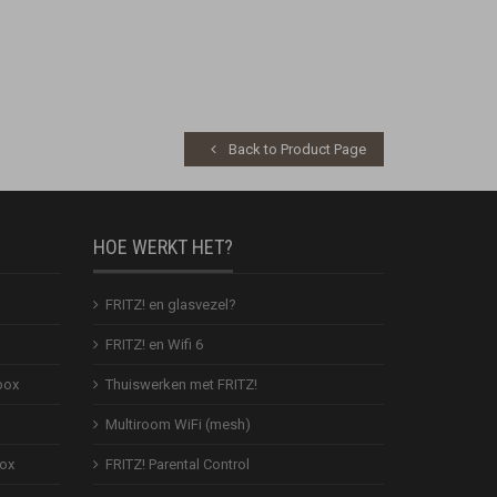
Back to Product Page
HOE WERKT HET?
FRITZ! en glasvezel?
FRITZ! en Wifi 6
box
Thuiswerken met FRITZ!
Multiroom WiFi (mesh)
Box
FRITZ! Parental Control