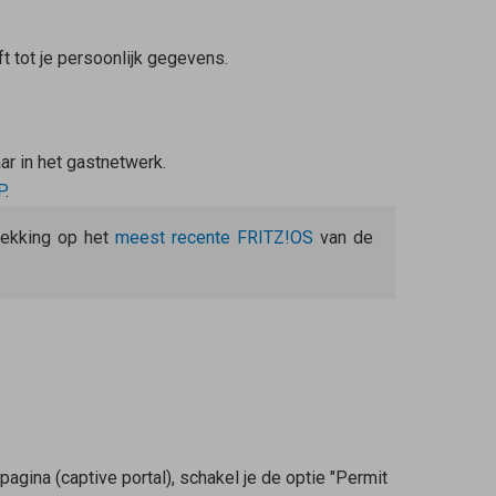
t tot je persoonlijk gegevens.
ar in het gastnetwerk.
P
.
trekking op het
meest recente FRITZ!OS
van de
gina (captive portal), schakel je de optie "Permit