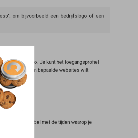
ss", om bijvoorbeeld een bedrijfslogo of een
 van de FRITZ!Box. Je kunt het toegangsprofiel
of het bezoeken van bepaalde websites wilt
 delen van de tabel met de tijden waarop je