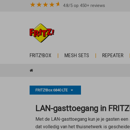
★
★
★
★
4.8/5 op 450+ reviews
FRITZ!BOX
MESH SETS
REPEATER
FRITZ!Box 6840 LTE
LAN-gasttoegang in FRITZ
Met de LAN-gasttoegang kun je je gasten een s
dat volledig van het thuisnetwerk is gescheid