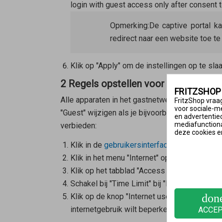
login with guest access only after consent t
Opmerking:
De captive portal k
redirect naar een website toe te
Klik op "Apply" om de instellingen op te slaa
2 Regels opstellen voor internetgebr
FRITZSHOP
Alle apparaten in het gastnetwerk zijn onderge
FritzShop vraag
voor sociale-m
"Guest" wijzigen als je bijvoorbeeld het inter
en advertentie
mediafunctional
verbieden:
deze cookies e
Klik in de
gebruikersinterface van de FRITZ
Klik in het menu "Internet" op "Filter".
Klik op het tabblad "Access Profiles" en ver
Schakel bij "Time Limit" bij "Period" de optie 
Klik op de knop "Internet use blocked" en h
don
internetgebruik wilt beperken.
ACCE