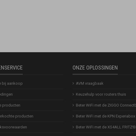
ENSERVICE
ONZE OPLOSSINGEN
e bij aankoop
AVM vraagbaak
dingen
Keuzehulp voor routers thuis
 producten
Beter WiFi met de ZIGGO Connect
erkochte producten
Beter WiFi met de KPN Experiabox
ksvoorwaarden
Beter WiFi met de XS4ALL FRITZ!