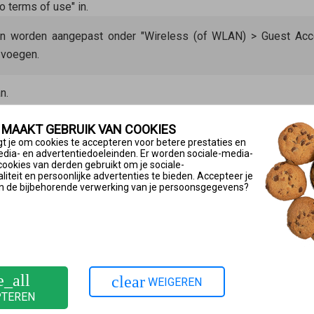
o terms of use" in.
an worden aangepast onder "Wireless (of WLAN) > Guest Acce
 voegen.
n.
uik via de gasttoegang
 MAAKT GEBRUIK VAN COOKIES
schikt aan het toegangsprofiel "Guest" van het ouderlijk toezicht
t je om cookies te accepteren voor betere prestaties en
edia- en advertentiedoeleinden. Er worden sociale-media-
netgebruik in het gastnetwerk wilt beperken tot bepaalde tijden 
cookies van derden gebruikt om je sociale-
iteit en persoonlijke advertenties te bieden. Accepteer je
n de bijbehorende verwerking van je persoonsgegevens?
!Box
op "Internet".
volgens bij het profiel "Guest" op de knop
(bewerken).
"restricted" in.
oud de linkermuisknop ingedrukt terwijl je de muis sleept over de
e_all
clear
WEIGEREN
PTEREN