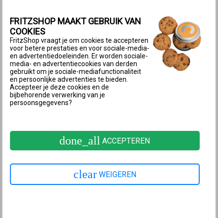
internetradiozender ...’ of indien beschikbaar een
vooraf ingestelde radiozender.
FRITZSHOP MAAKT GEBRUIK VAN
COOKIES
Opmerking:
Vooraf ingestelde
FritzShop vraagt je om cookies te accepteren
zenders worden na selectie
voor betere prestaties en voor sociale-media-
en advertentiedoeleinden. Er worden sociale-
automatisch geconfigureerd. De
media- en advertentiecookies van derden
instellingen kunnen worden
gebruikt om je sociale-mediafunctionaliteit
en persoonlijke advertenties te bieden.
gewijzigd met de knop ‘Wijzigen’
Accepteer je deze cookies en de
bijbehorende verwerking van je
(Wijzigen/Bewerken).
persoonsgegevens?
Voer in het invoerveld ‘Naam’ een naam in voor de
radiozender.
done_all
ACCEPTEREN
Voer in het invoerveld ‘Internetadres’ het adres in
van de radiozender.
clear
WEIGEREN
Als je meerdere FRITZ!Fons bij de FRITZ!Box hebt
aangemeld, selecteer dan de telefoons waarop de
zender te ontvangen moet zijn.
Klik op ‘Toepassen’ om de instellingen op te slaan.