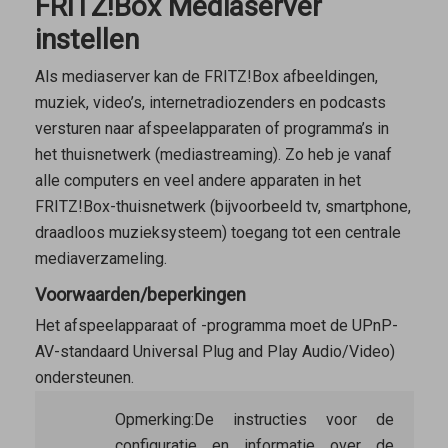
FRITZ!Box Mediaserver
instellen
Als mediaserver kan de FRITZ!Box afbeeldingen,
muziek, video’s, internetradiozenders en podcasts
versturen naar afspeelapparaten of programma’s in
het thuisnetwerk (mediastreaming). Zo heb je vanaf
alle computers en veel andere apparaten in het
FRITZ!Box-thuisnetwerk (bijvoorbeeld tv, smartphone,
draadloos muzieksysteem) toegang tot een centrale
mediaverzameling.
Voorwaarden/beperkingen
Het afspeelapparaat of -programma moet de UPnP-
AV-standaard Universal Plug and Play Audio/Video)
ondersteunen.
Opmerking:
De instructies voor de
configuratie en informatie over de