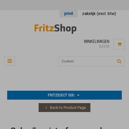
privé
zakelijk (excl. btw)
WINKELWAGEN
(LEEG)
FRITZ!DECT 500
Back to Product Page