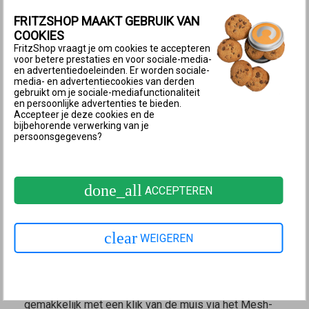
een netwerkkabel aansluiten op de LAN-poort van de
FRITZSHOP MAAKT GEBRUIK VAN
FRITZ!Smart Gateway en de gebruikersinterface van
COOKIES
FritzShop vraagt je om cookies te accepteren
de FRITZ!Smart Gateway vervolgens openen via het
voor betere prestaties en voor sociale-media-
adres:
en advertentiedoeleinden. Er worden sociale-
media- en advertentiecookies van derden
gebruikt om je sociale-mediafunctionaliteit
Voer in de adresbalk van je browser óf
en persoonlijke advertenties te bieden.
http://fritz.smartgateway
in óf
http://192.168.178.2
.
Accepteer je deze cookies en de
bijbehorende verwerking van je
Belangrijk:
Als je het adres invoert zonder "http://",
persoonsgegevens?
kan het voorkomen dat de webbrowser een
zoekopdracht uitvoert op het internet en niet de
gebruikersinterface opent.
done_all
ACCEPTEREN
2 Gebruikersinterface via Mesh-overzicht
van de FRITZ!Box openen
clear
WEIGEREN
Na de configuratie van de FRITZ!Smart Gateway in het
Mesh-netwerk van FRITZ! kun je de
gebruikersinterface van je FRITZ!Smart Gateway
gemakkelijk met een klik van de muis via het Mesh-