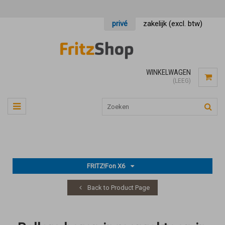
privé
zakelijk (excl. btw)
WINKELWAGEN
(LEEG)
FRITZ!Fon X6
Back to Product Page