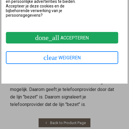
en persoonlijke advertenties te bieden.
Accepteer je deze cookies en de
gesprek (busy on busy)" ("Oproep afwijzen bij
bijbehorende verwerking van je
bezet (busy on busy") uit.
persoonsgegevens?
Schakel de optie "Aankloppen" in.
Klik op "Toepassen" om de instellingen op te slaan.
done_all
Als hetzelfde telefoonnummer wordt gebruikt voor
ACCEPTEREN
beide oproepen, moeten via dit telefoonnummer twee
verbindingen tegelijkertijd mogelijk zijn. Dit is
clear
WEIGEREN
doorgaans het geval bij internettelefoonnummers, bij
analoge vaste aansluitingen is dit daarentegen nooit
mogelijk. Als bellers nog steeds een bezettoon horen,
is via dit telefoonnummer maar één verbinding
mogelijk. Daarom geeft je telefoonprovider door dat
de lijn "bezet" is. Daarom signaleert je
telefoonprovider dat de lijn "bezet" is.
Back to Product Page