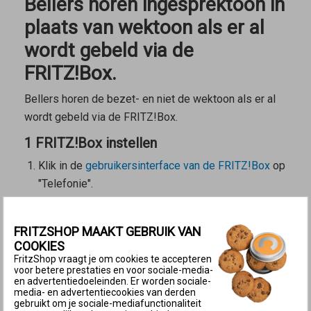
Bellers horen ingesprektoon in
plaats van wektoon als er al
wordt gebeld via de
FRITZ!Box.
Bellers horen de bezet- en niet de wektoon als er al
wordt gebeld via de FRITZ!Box.
1 FRITZ!Box instellen
Klik in de
gebruikersinterface van de FRITZ!Box
op
"Telefonie".
Klik in het menu "Telefonie" op "Telefoonapparaten"
("Randapparatuur").
FRITZSHOP MAAKT GEBRUIK VAN
Klik bij de telefoon in kwestie op de knop
COOKIES
(Bewerken).
FritzShop vraagt je om cookies te accepteren
voor betere prestaties en voor sociale-media-
Klik op het tabblad "Kenmerken van het
en advertentiedoeleinden. Er worden sociale-
telefoonapparaat".
media- en advertentiecookies van derden
gebruikt om je sociale-mediafunctionaliteit
Schakel de optie "Oproep afwijzen indien in