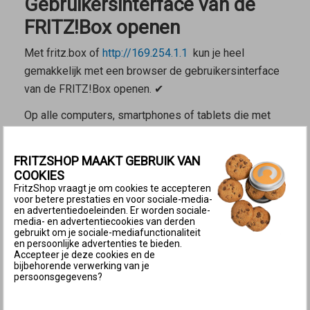
Gebruikersinterface van de
FRITZ!Box openen
Met
fritz.box
of
http://169.254.1.1
kun je heel
gemakkelijk met een browser de gebruikersinterface
van de FRITZ!Box openen. ✔
Op alle computers, smartphones of tablets die met
het FRITZ!-netwerk zijn verbonden, kun je de
gebruikersinterface in een webbrowser openen via
FRITZSHOP MAAKT GEBRUIK VAN
het adres
http://fritz.box
.
COOKIES
FritzShop vraagt je om cookies te accepteren
Je kunt de gebruikersinterface altijd bereiken, ook
voor betere prestaties en voor sociale-media-
en advertentiedoeleinden. Er worden sociale-
zonder toegang tot het internet. In de
media- en advertentiecookies van derden
gebruikersinterface kun je vervolgens alle functies
gebruikt om je sociale-mediafunctionaliteit
en persoonlijke advertenties te bieden.
van de FRITZ!Box instellen en vind je gedetailleerde
Accepteer je deze cookies en de
bijbehorende verwerking van je
informatie over het apparaat, je aansluiting en je
persoonsgegevens?
verbindingen.