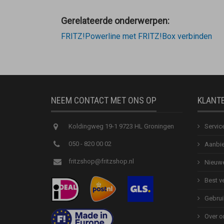
Gerelateerde onderwerpen:
FRITZ!Powerline met FRITZ!Box verbinden
NEEM CONTACT MET ONS OP
KLANT
Koldingweg 19-1 9723 HL Groningen
Servic
050 - 820 00 02
Aanbie
fritzshop@fritzshop.nl
Nieuwe
Best v
Gebrui
Over o