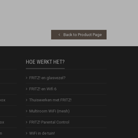
Back to Product Page
HOE WERKT HET?
FRITZ! en glasvezel?
FRITZ! en Wifi 6
box
Thuiswerken met FRITZ!
Multiroom WiFi (mesh)
Box
FRITZ! Parental Control
em
WiFi in de tuin!