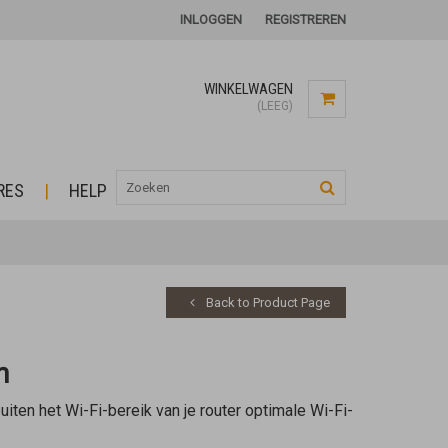
INLOGGEN
REGISTREREN
WINKELWAGEN
(LEEG)
RES
HELP
Back to Product Page
n
iten het Wi-Fi-bereik van je router optimale Wi-Fi-