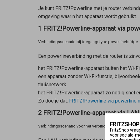
Je kunt FRITZ!Powerline met je router verbinden
omgeving waarin het apparaat wordt gebruikt.
1 FRITZ!Powerline-apparaat via powe
Verbindingsscenario bij toegangstype powerlinebridge
Een powerlineverbinding met de router is zinv
het FRITZ!Powerline-apparaat buiten het Wi-Fi
een apparaat zonder Wi-Fi-functie, bijvoorbe
thuisnetwerk.
het FRITZ!Powerline-apparaat zo nodig snel e
Zo doe je dat:
FRITZ!Powerline via powerline m
2 FRITZ!Powerline-apparaat via LAN 
FRITZSHOP
Verbindingsscenario voor het verbindingstype LAN-brid
FritzShop vraag
voor sociale-m
en advertentie