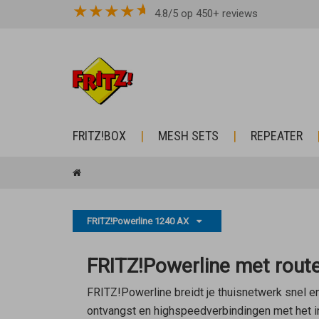
★
★
★
★
4.8/5 op 450+ reviews
FRITZ!BOX
MESH SETS
REPEATER
FRITZ!Powerline 1240 AX
FRITZ!Powerline met route
FRITZ!Powerline breidt je thuisnetwerk snel en
ontvangst en highspeedverbindingen met het in