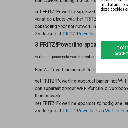
Een LAN-verbinding met de router is zinvol w
mediafunctional
deze cookies e
het FRITZ!Powerline-apparaat buiten het Wi-Fi
vanaf de plaats waar het FRITZ!Powerline-app
bekabeling voor het netwerk in huis.
Zo doe je dat:
FRITZ!Powerline via LAN met rou
3 FRITZ!Powerline-apparaat via Wi-F
don
ACCE
Verbindingsscenario voor het verbindingstype Wi-Fi-bri
Een Wi-Fi-verbinding met de router is zinvol 
het FRITZ!Powerline-apparaat binnen het Wi-Fi
een apparaat zonder Wi-Fi-functie, bijvoorbe
thuisnetwerk.
het FRITZ!Powerline-apparaat zo nodig snel e
Zo doe je dat:
FRITZ!Powerline via Wi-Fi met r