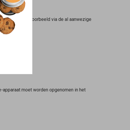
.
en gemaakt, bijvoorbeeld via de al aanwezige
ine-apparaat moet worden opgenomen in het