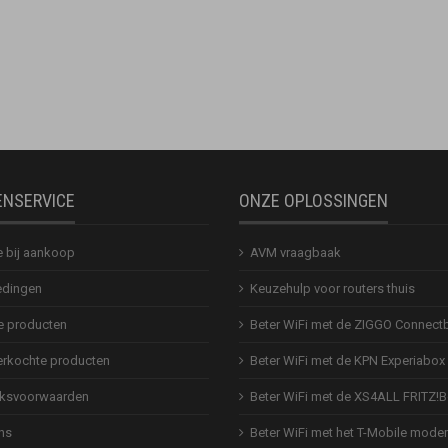
ENSERVICE
ONZE OPLOSSINGEN
e bij aankoop
AVM vraagbaak
dingen
Keuzehulp voor routers thuis
 producten
Beter WiFi met de ZIGGO Connect
erkochte producten
Beter WiFi met de KPN Experiabox
ksvoorwaarden
Beter WiFi met de XS4ALL FRITZ!
ns
Beter WiFi met het T-Mobile mod